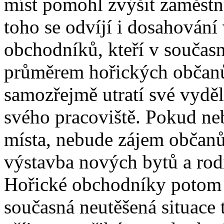
míst pomohl zvýšit zaměstn
toho se odvíjí i dosahování
obchodníků, kteří v souča
průměrem hořických občanů. 
samozřejmě utratí své vyděl
svého pracoviště. Pokud n
místa, nebude zájem občanů
výstavba nových bytů a ro
Hořické obchodníky potom 
současná neutěšená situace 