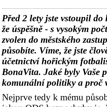
Před 2 lety jste vstoupil do
že úspěšně - s vysokým počt
zvolen do městského zastupi
působíte. Víme, že jste člo
účetnictví hořickým fotbal
BonaVita. Jaké byly Vaše 
komunální politiky a proč
Nejprve tedy k mému působe