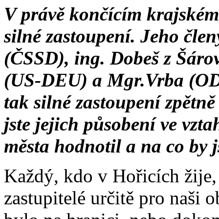
V právě končícím krajském
silné zastoupení. Jeho člen
(ČSSD), ing. Dobeš z Šáro
(US-DEU) a Mgr.Vrba (ODS
tak silné zastoupení zpětně
jste jejich působení ve vz
města hodnotil a na co by j
Každý, kdo v Hořicích žije,
zastupitelé určitě pro naši