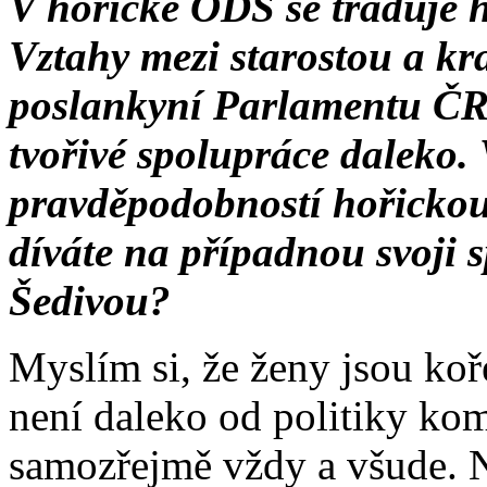
V hořické ODS se traduje h
Vztahy mezi starostou a k
poslankyní Parlamentu ČR 
tvořivé spolupráce daleko. 
pravděpodobností hořickou
díváte na případnou svoji 
Šedivou?
Myslím si, že ženy jsou koř
není daleko od politiky kom
samozřejmě vždy a všude.