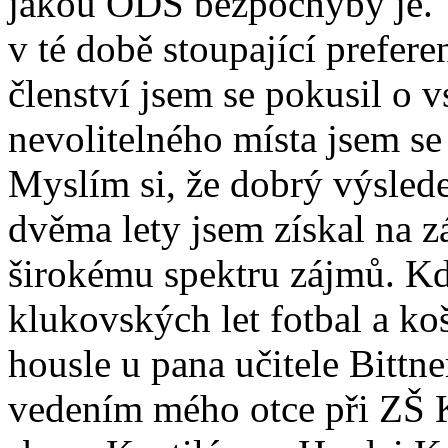
jakou ODS bezpochyby je. 
v té době stoupající prefer
členství jsem se pokusil o 
nevolitelného místa jsem se
Myslím si, že dobrý výsled
dvěma lety jsem získal na z
širokému spektru zájmů. 
klukovských let fotbal a ko
housle u pana učitele Bittn
vedením mého otce při ZŠ 