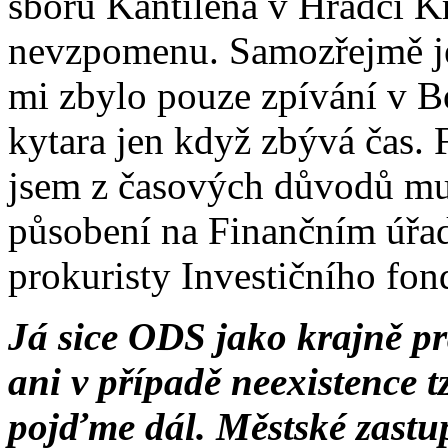
sboru Kantiléna v Hradci Krá
nevzpomenu. Samozřejmě je
mi zbylo pouze zpívání v Bo
kytara jen když zbývá čas.
jsem z časových důvodů mus
působení na Finančním úřad
prokuristy Investičního fond
Já sice ODS jako krajně pr
ani v případě neexistence t
pojďme dál. Městské zastup