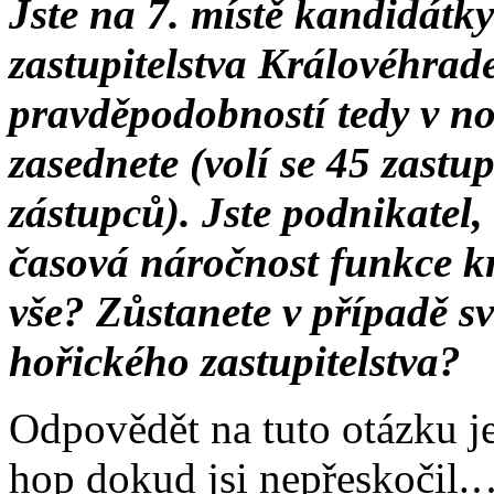
Jste na 7. místě kandidátk
zastupitelstva Královéhrad
pravděpodobností tedy v no
zasednete (volí se 45 zast
zástupců). Jste podnikatel,
časová náročnost funkce kr
vše? Zůstanete v případě s
hořického zastupitelstva?
Odpovědět na tuto otázku je
hop dokud jsi nepřeskočil