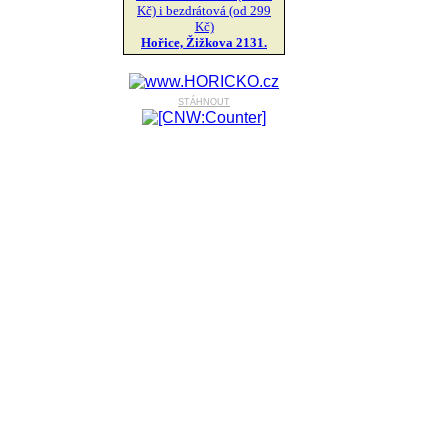
Kč) i bezdrátová (od 299
Kč)
Hořice, Žižkova 2131.
stáhnout