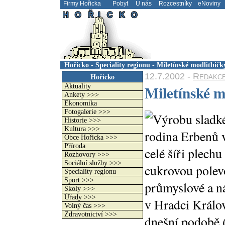
Firmy Hořicka
Pobyt
U nás
Rozcestníky
eNoviny
.
Hořicko
-
Speciality regionu
-
Miletínské modlitbičk
12.7.2002 -
Redakc
Hořicko
Miletínské m
Aktuality
Ankety >>>
Ekonomika
Fotogalerie >>>
Výrobu sladk
Historie >>>
Kultura >>>
rodina Erbenů 
Obce Hořicka >>>
Příroda
celé šíři plechu
Rozhovory >>>
Sociální služby >>>
cukrovou polev
Speciality regionu
Sport >>>
průmyslové a n
Školy >>>
Úřady >>>
v Hradci Králov
Volný čas >>>
Zdravotnictví >>>
dnešní podobě 