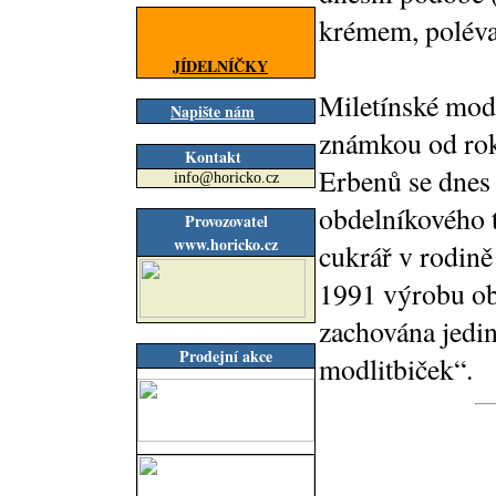
krémem, poléva
JÍDELNÍČKY
Miletínské mod
Napište nám
známkou od rok
Kontakt
Erbenů se dnes
info@horicko.cz
obdelníkového 
Provozovatel
www.horicko.cz
cukrář v rodině
1991 výrobu ob
zachována jedi
Prodejní akce
modlitbiček“.