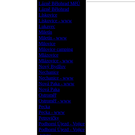
Lázně Bělohrad MěÚ
Lázně Bělohrad
Lískovice
Lískovice - www
Lukavec
Miletín
Miletín - www
Milovice
Milovice camping
Mlázovice
Mlázovice - www
Nový Bydžov
Nechanice
Nechanice - www
Nová Paka - www
Nová Paka
Ostroměř
Ostroměř - www
Pecka
Pecka - www
Petrovičky
Podhorní Újezd - Vojice
Podhorní Újezd - Vojice
- www