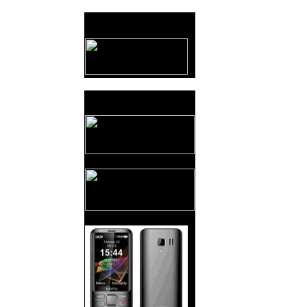
Provozovatel
www.horicko.cz
Prodejní akce