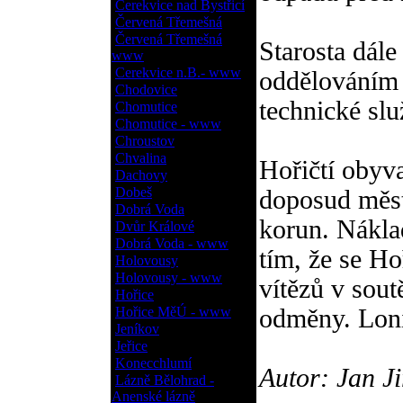
Cerekvice nad Bystřicí
Červená Třemešná
Červená Třemešná
Starosta dále
www
Cerekvice n.B.- www
oddělováním 
Chodovice
technické slu
Chomutice
Chomutice - www
Chroustov
Chvalina
Hořičtí obyva
Dachovy
Dobeš
doposud měst
Dobrá Voda
korun. Nákla
Dvůr Králové
Dobrá Voda - www
tím, že se Ho
Holovousy
Holovousy - www
vítězů v sout
Hořice
Hořice MěÚ - www
odměny. Loni
Jeníkov
Jeřice
Konecchlumí
Autor: Jan Ji
Lázně Bělohrad -
Anenské lázně