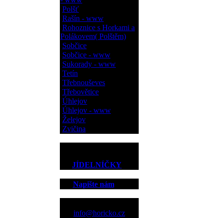
Polšť
Rašín - www
Rohoznice s Horkami a
Polákovem( Polštěm)
Sobčice
Sobčice - www
Sukorady - www
Tetín
Třebnouševes
Třebovětice
Úhlejov
Úhlejov - www
Želejov
Zvičina
JÍDELNÍČKY
Napište nám
Kontakt
info@horicko.cz