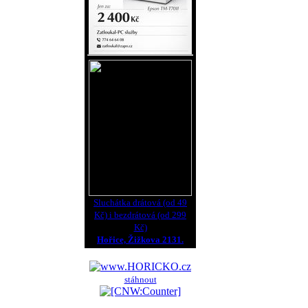
Sluchátka drátová (od 49
Kč) i bezdrátová (od 299
Kč)
Hořice, Žižkova 2131.
stáhnout