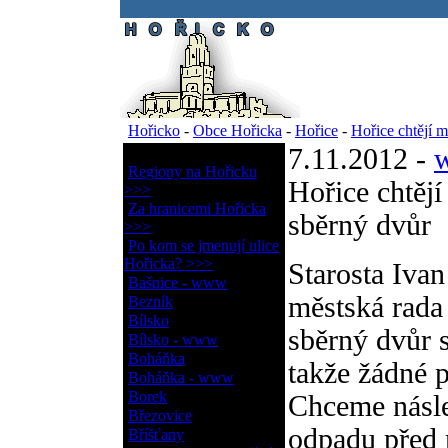
.
Hořicko
-
Obce Hořicka
-
Hořice
-
Hořice chtějí m
7.11.2012 -
w
Obce Hořicka
Regiony na Hořicku
Hořice chtějí
>>>
Za hranicemi Hořicka
sběrný dvůr
>>>
Po kom se jmenují ulice
Hořicka? >>>
Starosta Iva
Bašnice - www
městská rada
Bezník
Bílsko
sběrný dvůr s
Bílsko - www
Boháňka
takže žádné 
Boháňka - www
Borek
Chceme násled
Březovice
odpadu před 
Bříšťany