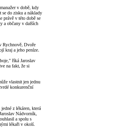
 manažer v době, kdy
t se do zisku a náklady
e právě v této době se
ty a občany v dalších
u v Rychnově, Dvoře
í kraj a jeho peníze.
oje," říká Jaroslav
e na fakt, že si
ůže vlastnit jen jednu
 tvrdé konkurenční
 jedné z lékáren, která
 Jaroslav Nádvorník,
uhlasil a spolu s
ými lékaři v okolí.