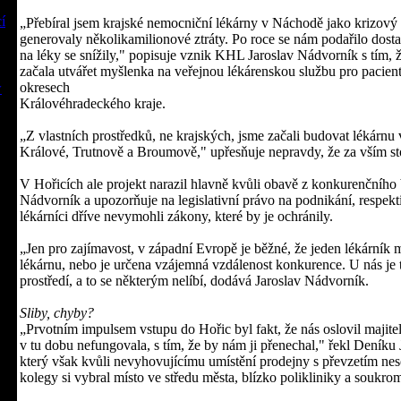
í
„Přebíral jsem krajské nemocniční lékárny v Náchodě jako krizový
generovaly několikamilionové ztráty. Po roce se nám podařilo dosta
na léky se snížily," popisuje vznik KHL Jaroslav Nádvorník s tím, ž
začala utvářet myšlenka na veřejnou lékárenskou službu pro pacien
okresech
w
Královéhradeckého kraje.
„Z vlastních prostředků, ne krajských, jsme začali budovat lékárn
Králové, Trutnově a Broumově," upřesňuje nepravdy, že za vším stoj
V Hořicích ale projekt narazil hlavně kvůli obavě z konkurenčního b
Nádvorník a upozorňuje na legislativní právo na podnikání, respektiv
lékárníci dříve nevymohli zákony, které by je ochránily.
„Jen pro zajímavost, v západní Evropě je běžné, že jeden lékárník m
lékárnu, nebo je určena vzájemná vzdálenost konkurence. U nás je
prostředí, a to se některým nelíbí, dodává Jaroslav Nádvorník.
Sliby, chyby?
„Prvotním impulsem vstupu do Hořic byl fakt, že nás oslovil majitel
v tu dobu nefungovala, s tím, že by nám ji přenechal," řekl Deníku
který však kvůli nevyhovujícímu umístění prodejny s převzetím neso
kolegy si vybral místo ve středu města, blízko polikliniky a soukrom