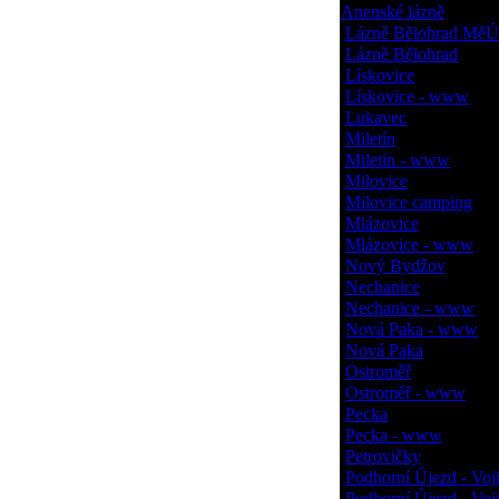
Anenské lázně
Lázně Bělohrad MěÚ
Lázně Bělohrad
Lískovice
Lískovice - www
Lukavec
Miletín
Miletín - www
Milovice
Milovice camping
Mlázovice
Mlázovice - www
Nový Bydžov
Nechanice
Nechanice - www
Nová Paka - www
Nová Paka
Ostroměř
Ostroměř - www
Pecka
Pecka - www
Petrovičky
Podhorní Újezd - Voj
Podhorní Újezd - Voj