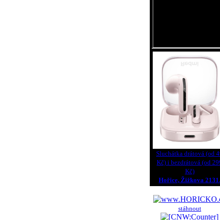
Sluchátka drátová (od 
Kč) i bezdrátová (od 29
Kč)
Hořice, Žižkova 2131
stáhnout