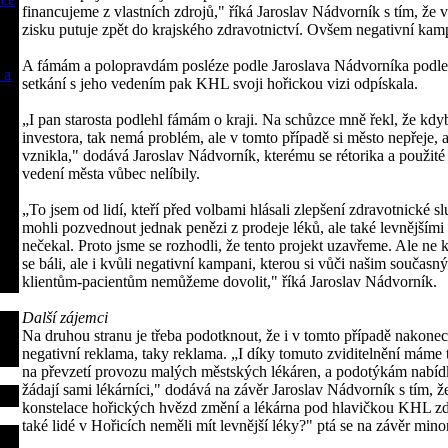
financujeme z vlastních zdrojů," říká Jaroslav Nádvorník s tím, že
zisku putuje zpět do krajského zdravotnictví. Ovšem negativní kam
A fámám a polopravdám posléze podle Jaroslava Nádvorníka podleh
 a
setkání s jeho vedením pak KHL svoji hořickou vizi odpískala.
„I pan starosta podlehl fámám o kraji. Na schůzce mně řekl, že kdy
investora, tak nemá problém, ale v tomto případě si město nepřeje, 
vznikla," dodává Jaroslav Nádvorník, kterému se rétorika a použité
vedení města vůbec nelíbily.
„To jsem od lidí, kteří před volbami hlásali zlepšení zdravotnické s
mohli pozvednout jednak penězi z prodeje léků, ale také levnějšími
nečekal. Proto jsme se rozhodli, že tento projekt uzavřeme. Ale ne
se báli, ale i kvůli negativní kampani, kterou si vůči našim současn
klientům-pacientům nemůžeme dovolit," říká Jaroslav Nádvorník.
Další zájemci
Na druhou stranu je třeba podotknout, že i v tomto případě nakonec
negativní reklama, taky reklama. „I díky tomuto zviditelnění máme t
na převzetí provozu malých městských lékáren, a podotýkám nabí
žádají sami lékárníci," dodává na závěr Jaroslav Nádvorník s tím, ž
konstelace hořických hvězd změní a lékárna pod hlavičkou KHL zd
také lidé v Hořicích neměli mít levnější léky?" ptá se na závěr min