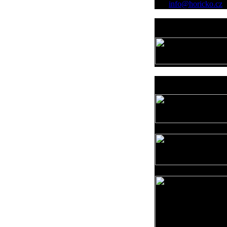
info@horicko.cz
Provozovatel
www.horicko.cz
Prodejní akce