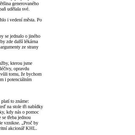
 většina generovaného
paň udělala své.
lo i vedení města. Po
by se jednalo o jiného
aby zde další lékárna
 argumenty ze strany
lužby, kterou jsme
 léčivy, opravdu
 kvůli tomu, že bychom
ým i potenciálním
 platí to známe:
eď na stole tři nabídky
dky, kdy nás o pomoc
e se třeba jednou
e vznikne. „Proč by
oritní akcionář KHL.