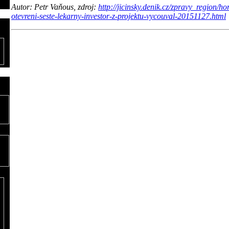
Autor: Petr Vaňous, zdroj:
http://jicinsky.denik.cz/zpravy_region/ho
otevreni-seste-lekarny-investor-z-projektu-vycouval-20151127.html