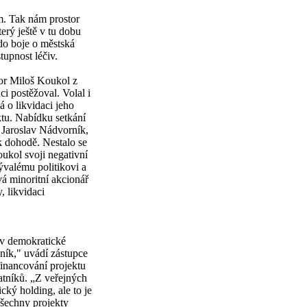
m. Tak nám prostor
erý ještě v tu dobu
 do boje o městská
tupnost léčiv.
or Miloš Koukol z
ci postěžoval. Volal i
á o likvidaci jeho
ktu. Nabídku setkání
 Jaroslav Nádvorník,
 k dohodě. Nestalo se
ukol svoji negativní
ývalému politikovi a
vá minoritní akcionář
, likvidaci
v demokratické
ník," uvádí zástupce
financování projektu
atníků. „Z veřejných
ký holding, ale to je
všechny projekty