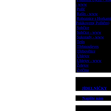
- www
Polšť
Rašín - www
Rohoznice s Horkami
Polákovem( Polštěm)
Sobčice
Sobčice - www
Sukorady - www
Tetín
Třebnouševes
Třebovětice
Úhlejov
Úhlejov - www
Želejov
Zvičina
JÍDELNÍČKY
Napište nám
Kontakt