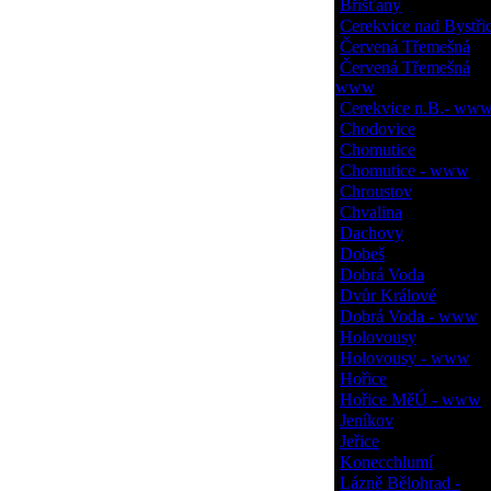
Bříšťany
Cerekvice nad Bystřic
Červená Třemešná
Červená Třemešná
www
Cerekvice n.B.- ww
Chodovice
Chomutice
Chomutice - www
Chroustov
Chvalina
Dachovy
Dobeš
Dobrá Voda
Dvůr Králové
Dobrá Voda - www
Holovousy
Holovousy - www
Hořice
Hořice MěÚ - www
Jeníkov
Jeřice
Konecchlumí
Lázně Bělohrad -