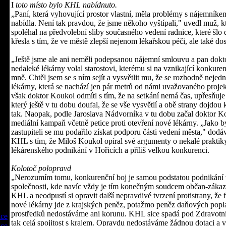
I
toto místo bylo KHL nabídnuto.
„Paní, která vyhovující prostor vlastní, měla problémy s nájemníke
nabídla. Není tak pravdou, že jsme někoho vyštípali," uvedl muž, kt
spoléhal na předvolební sliby současného vedení radnice, které šlo
křesla s tím, že ve městě zlepší nejenom lékařskou péči, ale také dos
„Ještě jsme ale ani neměli podepsanou nájemní smlouvu a pan dokt
nedaleké lékárny volal starostovi, kterému si na vznikající konkuren
mně. Chtěl jsem se s ním sejít a vysvětlit mu, že se rozhodně nejedn
lékárny, která se nachází jen pár metrů od námi uvažovaného proje
však doktor Koukol odmítl s tím, že na setkání nemá čas, upřesňuje
který ještě v tu dobu doufal, že se vše vysvětlí a obě strany dojdou
tak. Naopak, podle Jaroslava Nádvorníka v tu dobu začal doktor Ko
mediální kampaň včetně petice proti otevření nové lékárny. „Jako b
zastupiteli se mu podařilo získat podporu části vedení města," dodá
KHL s tím, že Miloš Koukol opíral své argumenty o nekalé praktiky
lékárenského podnikání v Hořicích a příliš velkou konkurenci.
Kolotoč polopravd
„Nerozumím tomu, konkurenční boj je samou podstatou podnikání 
společnosti, kde navíc vždy je tím konečným soudcem občan-zákaz
KHL a neodpustí si opravit další nepravdivé tvrzení protistrany, že 
nové lékárny jde z krajských peněz, potažmo peněz daňových popl
prostředků nedostáváme ani korunu. KHL sice spadá pod Zdravotnic
ice
tak celá spojitost s krajem. Opravdu nedostáváme žádnou dotaci a 
ice