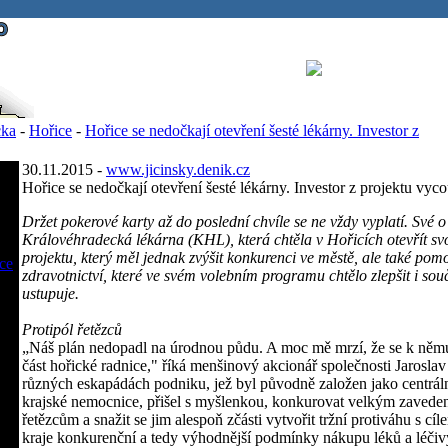
cka
-
Hořice
-
Hořice se nedočkají otevření šesté lékárny. Investor z
30.11.2015 -
www.jicinsky.denik.cz
Hořice se nedočkají otevření šesté lékárny. Investor z projektu vyc
Držet pokerové karty až do poslední chvíle se ne vždy vyplatí. Své o
Královéhradecká lékárna (KHL), která chtěla v Hořicích otevřít sv
projektu, který měl jednak zvýšit konkurenci ve městě, ale také pom
ce
zdravotnictví, které ve svém volebním programu chtělo zlepšit i so
ustupuje.
Protipól řetězců
„Náš plán nedopadl na úrodnou půdu. A moc mě mrzí, že se k němu 
část hořické radnice," říká menšinový akcionář společnosti Jarosla
různých eskapádách podniku, jež byl původně založen jako centráln
krajské nemocnice, přišel s myšlenkou, konkurovat velkým zaved
řetězcům a snažit se jim alespoň zčásti vytvořit tržní protiváhu s 
kraje konkurenční a tedy výhodnější podmínky nákupu léků a léčiv