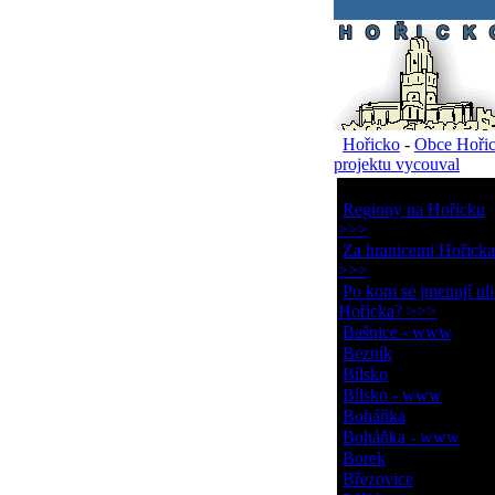
.
Hořicko
-
Obce Hoři
projektu vycouval
Obce Hořicka
Regiony na Hořicku
>>>
Za hranicemi Hořicka
>>>
Po kom se jmenují uli
Hořicka? >>>
Bašnice - www
Bezník
Bílsko
Bílsko - www
Boháňka
Boháňka - www
Borek
Březovice