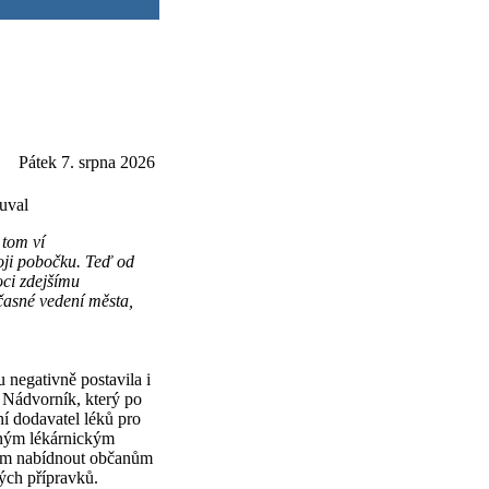
Pátek 7. srpna 2026
ouval
 tom ví
oji pobočku. Teď od
oci zdejšímu
učasné vedení města,
negativně postavila i
v Nádvorník, který po
í dodavatel léků pro
eným lékárnickým
cílem nabídnout občanům
ých přípravků.