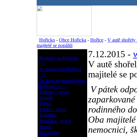
.
Hořicko
-
Obce Hořicka
-
Hořice
-
V autě shořely 
majitelé se popálili
7.12.2015 -
Obce Hořicka
Regiony na Hořicku
V autě shořel
>>>
Za hranicemi Hořicka
majitelé se po
>>>
Po kom se jmenují ulice
Hořicka? >>>
V pátek odpo
Bašnice - www
zaparkované 
Bezník
Bílsko
rodinného do
Bílsko - www
Boháňka
Oba majitelé 
Boháňka - www
Borek
nemocnici, š
Březovice