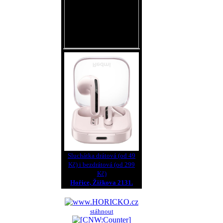
Sluchátka drátová (od 49
Kč) i bezdrátová (od 299
Kč)
Hořice, Žižkova 2131.
stáhnout