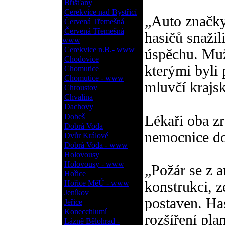
Bříšťany
Cerekvice nad Bystřicí
„Auto značky
Červená Třemešná
Červená Třemešná
hasičů snažili
www
Cerekvice n.B.- www
úspěchu. Muž 
Chodovice
kterými byli
Chomutice
Chomutice - www
mluvčí krajs
Chroustov
Chvalina
Dachovy
Dobeš
Lékaři oba zr
Dobrá Voda
nemocnice d
Dvůr Králové
Dobrá Voda - www
Holovousy
Holovousy - www
„Požár se z a
Hořice
Hořice MěÚ - www
konstrukci, ze
Jeníkov
postaven. Ha
Jeřice
Konecchlumí
rozšíření pl
Lázně Bělohrad -