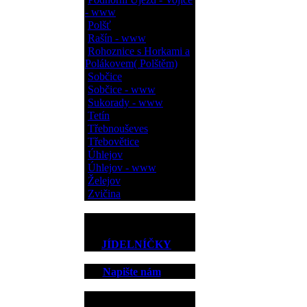
- www
Polšť
Rašín - www
Rohoznice s Horkami a
Polákovem( Polštěm)
Sobčice
Sobčice - www
Sukorady - www
Tetín
Třebnouševes
Třebovětice
Úhlejov
Úhlejov - www
Želejov
Zvičina
JÍDELNÍČKY
Napište nám
Kontakt