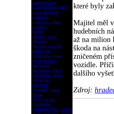
Anenské lázně
které byly za
Lázně Bělohrad MěÚ
Lázně Bělohrad
Lískovice
Majitel měl v
Lískovice - www
Lukavec
hudebních nás
Miletín
Miletín - www
až na milion 
Milovice
škoda na nást
Milovice camping
Mlázovice
zničeném pří
Mlázovice - www
Nový Bydžov
vozidle. Pří
Nechanice
Nechanice - www
dalšího vyše
Nová Paka - www
Nová Paka
Ostroměř
Zdroj:
hradec
Ostroměř - www
Pecka
Pecka - www
Petrovičky
Podhorní Újezd - Vojice
Podhorní Újezd - Vojice