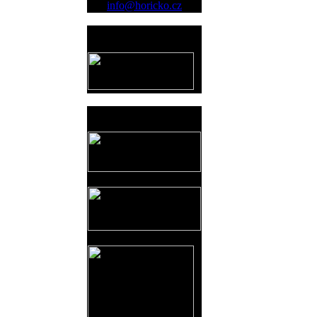
info@horicko.cz
Provozovatel
www.horicko.cz
Prodejní akce