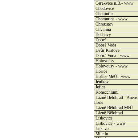
Cerekvice n.B.- www
Chodovice
Chomutice
Chomutice - www
Chroustov
Chvalina
Dachovy
Dobeš
Dobrá Voda
Dvůr Králové
Dobrá Voda - www
Holovousy
Holovousy - www
Hořice
Hořice MěÚ - www
Jeníkov
Jeřice
Konecchlumí
Lázně Bělohrad - Anens
lázně
Lázně Bělohrad MěÚ
Lázně Bělohrad
Lískovice
Lískovice - www
Lukavec
Miletín