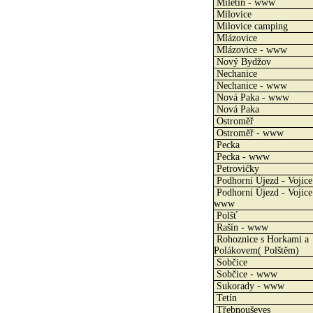
Miletín - www
Milovice
Milovice camping
Mlázovice
Mlázovice - www
Nový Bydžov
Nechanice
Nechanice - www
Nová Paka - www
Nová Paka
Ostroměř
Ostroměř - www
Pecka
Pecka - www
Petrovičky
Podhorní Újezd - Vojice
Podhorní Újezd - Vojice
www
Polšť
Rašín - www
Rohoznice s Horkami a
Polákovem( Polštěm)
Sobčice
Sobčice - www
Sukorady - www
Tetín
Třebnouševes