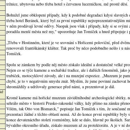
tržnice, ubytovna nebo třeba hotel s červenou lucerničkou, mě prostě děsí.
Bohužel jsme obklopeni případy, kdy k podobné degradaci kdysi slavnýc
třeba hotel Beránek, který byl za první republiky nejreprezentativnějším m
v něm prodávají levné oděvy. Naopak jsou však i případy, kdy si se svým
poradila menší města než my," upozorňuje Jan Tomíček a hned připojuje i 
„Třeba v Hostinném, které je ve srovnání s Hořicemi poloviční, před dvěm
renovovali františkánský klášter. Tak proč by něco podobného nešlo i u nás
Tomíček.
Spolu se zámkem by podle něj město získalo ideální a dostatečně velké pros
Nejen co se týče kamene a sochařské tradice, ale i dalších fenoménů, jako 
trubiček, motocyklové závody, ale i na muzejní expozice. „Muzeum je pamě
chybí, je to v negativním smyslu znát. Myslím, že jsme povinní zachovat h
shromáždily a udržovaly generace před námi, a prezentovat je dál.
ké
Kromě kamene má hořické muzeum záviděníhodné archeologické sbírky, ne
sehrálo město v historii Prusko-rakouské války, kdy přímo na zámku přeno
Vilém, tak Otto von Bismarck," popisuje Jan Tomíček s tím, že současné 
prezentaci žádné z těchto oblastí nemá. Až do konce první republiky byly
konce devatenáctého století rozmístěny, kde se dalo, hlavně po školách. S
bývalého okresního úřadu, získalo muzeum až za protektorátu. A je v ní do