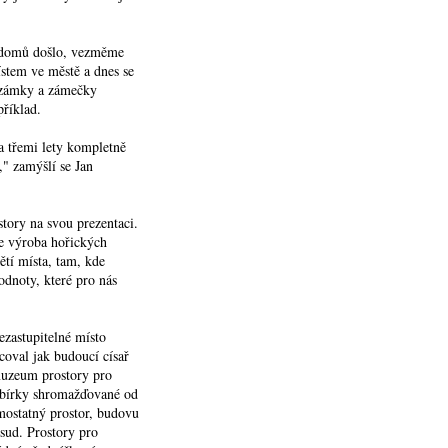
h domů došlo, vezměme
ístem ve městě a dnes se
i zámky a zámečky
příklad.
a třemi lety kompletně
," zamýšlí se Jan
tory na svou prezentaci.
je výroba hořických
tí místa, tam, kde
odnoty, které pro nás
zastupitelné místo
coval jak budoucí císař
muzeum prostory pro
 sbírky shromažďované od
amostatný prostor, budovu
sud. Prostory pro