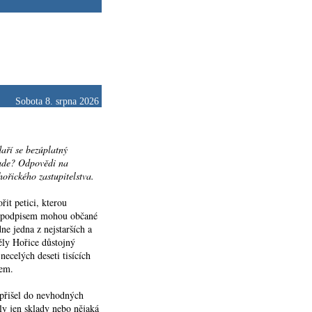
Sobota 8. srpna 2026
aří se bezúplatný
bude? Odpovědi na
ořického zastupitelstva.
řit petici, kterou
ým podpisem mohou občané
ne jedna z nejstarších a
ěly Hořice důstojný
necelých deseti tisících
mem.
přišel do nevhodných
y jen sklady nebo nějaká