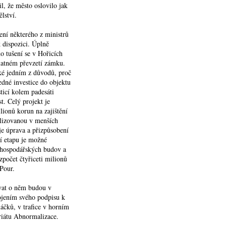
l, že město oslovilo jak
lství.
ení některého z ministrů
 dispozici. Úplně
o tušení se v Hořicích
latném převzetí zámku.
aké jedním z důvodů, proč
edné investice do objektu
sticí kolem padesáti
t. Celý projekt je
lionů korun na zajištění
alizovanou v menších
je úprava a přizpůsobení
í etapu je možné
y hospodářských budov a
počet čtyřiceti milionů
 Pour.
vat o něm budou v
ojením svého podpisu k
máčků, v trafice v horním
riátu Abnormalizace.