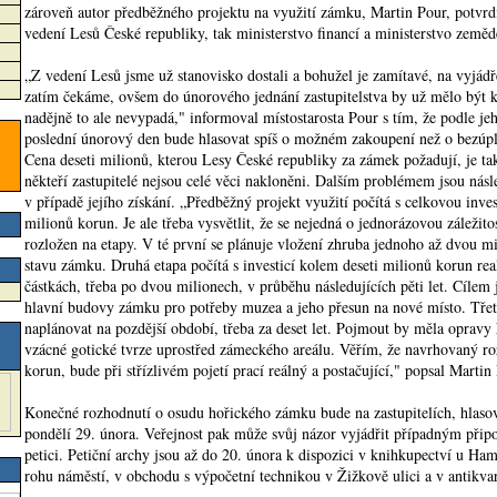
zároveň autor předběžného projektu na využití zámku, Martin Pour, potvrdi
vedení Lesů České republiky, tak ministerstvo financí a ministerstvo zemědě
„Z vedení Lesů jsme už stanovisko dostali a bohužel je zamítavé, na vyjádř
zatím čekáme, ovšem do únorového jednání zastupitelstva by už mělo být k
nadějně to ale nevypadá," informoval místostarosta Pour s tím, že podle jeh
poslední únorový den bude hlasovat spíš o možném zakoupení než o bezúp
Cena deseti milionů, kterou Lesy České republiky za zámek požadují, je t
někteří zastupitelé nejsou celé věci nakloněni. Dalším problémem jsou násl
v případě jejího získání. „Předběžný projekt využití počítá s celkovou inve
milionů korun. Je ale třeba vysvětlit, že se nejedná o jednorázovou záležitos
rozložen na etapy. V té první se plánuje vložení zhruba jednoho až dvou mi
stavu zámku. Druhá etapa počítá s investicí kolem deseti milionů korun re
částkách, třeba po dvou milionech, v průběhu následujících pěti let. Cílem 
hlavní budovy zámku pro potřeby muzea a jeho přesun na nové místo. Třet
naplánovat na pozdější období, třeba za deset let. Pojmout by měla oprav
vzácné gotické tvrze uprostřed zámeckého areálu. Věřím, že navrhovaný roz
korun, bude při střízlivém pojetí prací reálný a postačující," popsal Martin
Konečné rozhodnutí o osudu hořického zámku bude na zastupitelích, hlaso
pondělí 29. února. Veřejnost pak může svůj názor vyjádřit případným přip
petici. Petiční archy jsou až do 20. února k dispozici v knihkupectví u Ha
rohu náměstí, v obchodu s výpočetní technikou v Žižkově ulici a v antikva