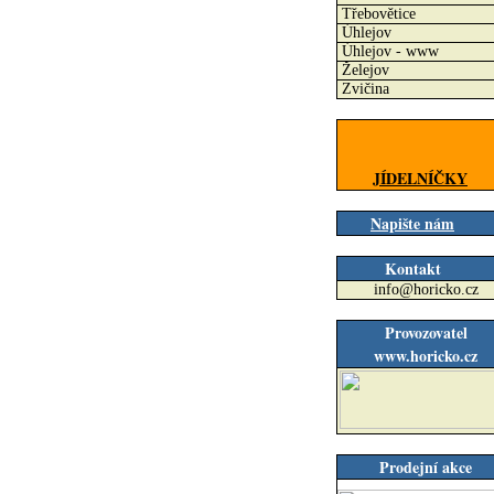
Třebovětice
Úhlejov
Úhlejov - www
Želejov
Zvičina
JÍDELNÍČKY
Napište nám
Kontakt
info@horicko.cz
Provozovatel
www.horicko.cz
Prodejní akce