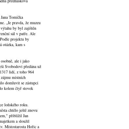
žádná přednášková
e Jana Tomíčka
ne. „Je pravda, že muzeu
 výtahu by byl zajištěn
enční sál v patře. Ale
. Podle projektu by
á otázka, kam s
osobně, ale i jako
leši Svobodovi předána už
317 lidí, z toho 964
o zájmu místních
ilo domluvit se zástupci
lo kolem čtyř stovek
ce loňského roku.
sta chtělo ještě znovu
m," přiblížil Jan
majetkem a sloužil
v. Místostarosta Hořic a