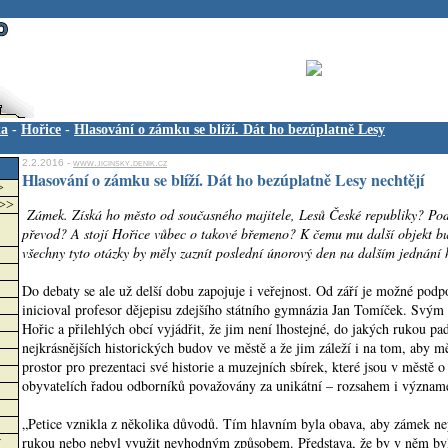
ka
-
Hořice
-
Hlasování o zámku se blíží. Dát ho bezúplatně Lesy
2.2.2016 -
www.jicinsky.denik.cz
Hlasování o zámku se blíží. Dát ho bezúplatně Lesy nechtějí
>
>>>
Zámek. Získá ho město od současného majitele, Lesů České republiky? Pod
převod? A stojí Hořice vůbec o takové břemeno? K čemu mu další objekt 
všechny tyto otázky by měly zaznít poslední únorový den na dalším jednání h
Do debaty se ale už delší dobu zapojuje i veřejnost. Od září je možné podpo
inicioval profesor dějepisu zdejšího státního gymnázia Jan Tomíček. Sv
Hořic a přilehlých obcí vyjádřit, že jim není lhostejné, do jakých rukou pad
nejkrásnějších historických budov ve městě a že jim záleží i na tom, aby m
prostor pro prezentaci své historie a muzejních sbírek, které jsou v městě o 
obyvatelích řadou odborníků považovány za unikátní – rozsahem i význa
„Petice vznikla z několika důvodů. Tím hlavním byla obava, aby zámek ne
rukou nebo nebyl využit nevhodným způsobem. Představa, že by v něm byl
w