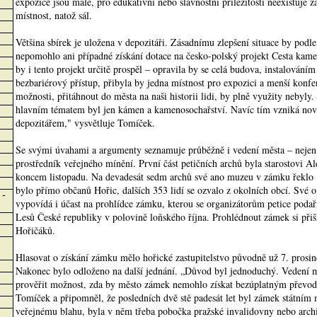
expozice jsou malé, pro edukativní nebo slavnostní příležitosti neexistuje 
místnost, natož sál.
Většina sbírek je uložena v depozitáři. Zásadnímu zlepšení situace by podl
nepomohlo ani případné získání dotace na česko-polský projekt Cesta kame
by i tento projekt určitě prospěl – opravila by se celá budova, instalováním
bezbariérový přístup, přibyla by jedna místnost pro expozici a menší konfer
možnosti, přitáhnout do města na naši historii lidi, by plně využity nebyly
hlavním tématem byl jen kámen a kamenosochařství. Navíc tím vzniká nov
depozitářem," vysvětluje Tomíček.
Se svými úvahami a argumenty seznamuje průběžně i vedení města – nejen 
prostředník veřejného mínění. První část petičních archů byla starostovi A
koncem listopadu. Na devadesát sedm archů své ano muzeu v zámku řeklo 1
bylo přímo občanů Hořic, dalších 353 lidí se ozvalo z okolních obcí. Své 
 -
vypovídá i účast na prohlídce zámku, kterou se organizátorům petice podař
Lesů České republiky v polovině loňského října. Prohlédnout zámek si přiš
Hořičáků.
Hlasovat o získání zámku mělo hořické zastupitelstvo původně už 7. prosin
Nakonec bylo odloženo na další jednání. „Důvod byl jednoduchý. Vedení mě
prověřit možnost, zda by město zámek nemohlo získat bezúplatným převode
Tomíček a připomněl, že posledních dvě stě padesát let byl zámek státním 
veřejnému blahu, byla v něm třeba pobočka pražské invalidovny nebo archi