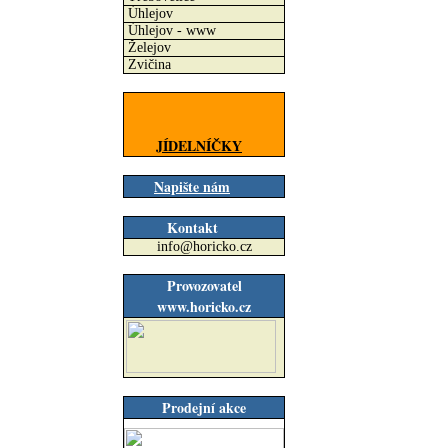
Úhlejov
Úhlejov - www
Želejov
Zvičina
JÍDELNÍČKY
Napište nám
Kontakt
info@horicko.cz
Provozovatel
www.horicko.cz
Prodejní akce