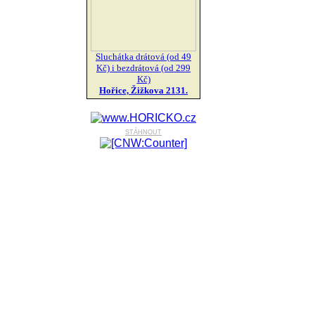
Sluchátka drátová (od 49
Kč) i bezdrátová (od 299
Kč)
Hořice, Žižkova 2131.
stáhnout