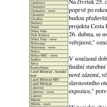
Na čtvrtek 25. 
Chodovice
Chomutice
poprvé po reko
Chomutice - www
Chroustov
budou předevší
Chvalina
Dachovy
projektu Cesta 
Dobeš
Dobrá Voda
26. dubna, se u
Dvůr Králové
Dobrá Voda - www
veřejnost," ozn
Holovousy
Holovousy - www
Hořice
Hořice MěÚ - www
V současné dob
Jeníkov
Jeřice
finální stavební
Konecchlumí
Lázně Bělohrad - Anenské
nové zázemí, vč
lázně
Lázně Bělohrad MěÚ
slavnostního ot
Lázně Bělohrad
Lískovice
expozice," potvr
Lískovice - www
Lukavec
Miletín
Miletín - www