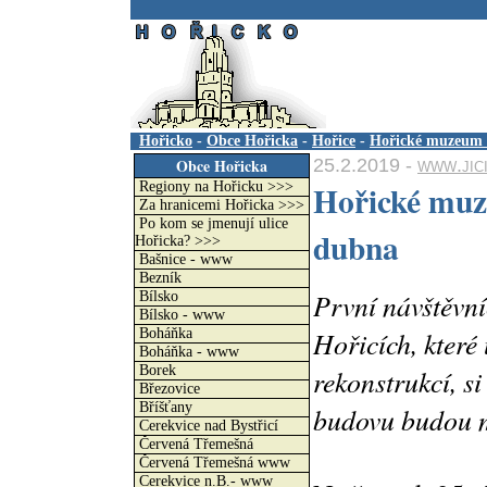
.
Hořicko
-
Obce Hořicka
-
Hořice
-
Hořické muzeum 
25.2.2019 -
www.jic
Obce Hořicka
Hořické muz
Regiony na Hořicku >>>
Za hranicemi Hořicka >>>
Po kom se jmenují ulice
dubna
Hořicka? >>>
Bašnice - www
Bezník
První návštěvn
Bílsko
Bílsko - www
Hořicích, kter
Boháňka
Boháňka - www
Borek
rekonstrukcí, s
Březovice
Bříšťany
budovu budou m
Cerekvice nad Bystřicí
Červená Třemešná
Červená Třemešná www
Cerekvice n.B.- www