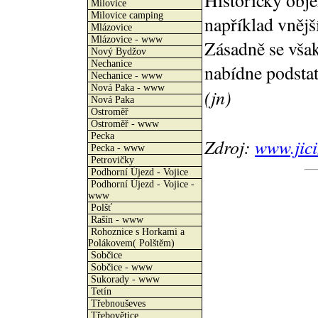
Historický obj
Milovice
Milovice camping
například vnějš
Mlázovice
Mlázovice - www
Zásadně se však
Nový Bydžov
Nechanice
nabídne podstat
Nechanice - www
Nová Paka - www
(jn)
Nová Paka
Ostroměř
Ostroměř - www
Pecka
Zdroj:
www.jici
Pecka - www
Petrovičky
Podhorní Újezd - Vojice
Podhorní Újezd - Vojice -
www
Polšť
Rašín - www
Rohoznice s Horkami a
Polákovem( Polštěm)
Sobčice
Sobčice - www
Sukorady - www
Tetín
Třebnouševes
Třebovětice