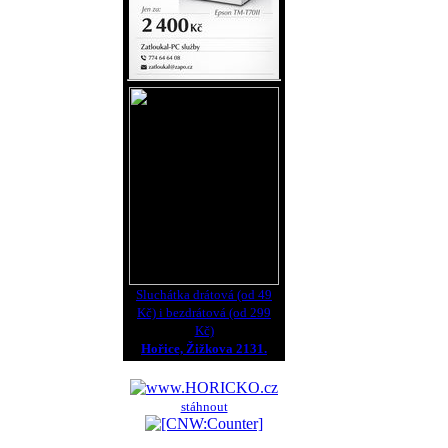
Sluchátka drátová (od 49
Kč) i bezdrátová (od 299
Kč)
Hořice, Žižkova 2131.
stáhnout