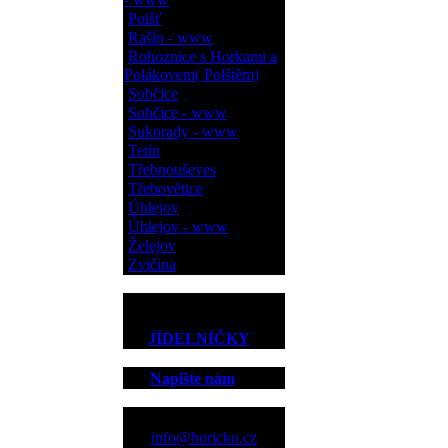
Polšť
Rašín - www
Rohoznice s Horkami a
Polákovem( Polštěm)
Sobčice
Sobčice - www
Sukorady - www
Tetín
Třebnouševes
Třebovětice
Úhlejov
Úhlejov - www
Želejov
Zvičina
JÍDELNÍČKY
Napište nám
Kontakt
info@horicko.cz