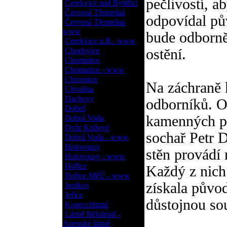
pečlivostí, a
Cerekvice nad Bystřicí
Červená Třemešná
odpovídal pů
Červená Třemešná
www
bude odborně
Cerekvice n.B.- www
Chodovice
ostění.
Chomutice
Chomutice - www
Chroustov
Na záchraně 
Chvalina
Dachovy
odborníků. O
Dobeš
kamenných pr
Dobrá Voda
Dvůr Králové
sochař Petr 
Dobrá Voda - www
Holovousy
stěn provádí 
Holovousy - www
Hořice
Každý z nich
Hořice MěÚ - www
získala původ
Jeníkov
Jeřice
důstojnou sou
Konecchlumí
Lázně Bělohrad -
Anenské lázně