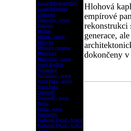
Lázně Bělohrad MěÚ
Hlohová kapl
Lázně Bělohrad
empírové pam
Lískovice
Lískovice - www
rekonstrukci
Lukavec
Miletín
generace, ale
Miletín - www
Milovice
architektoni
Milovice camping
dokončeny v 
Mlázovice
Mlázovice - www
Nový Bydžov
Nechanice
Nechanice - www
Nová Paka - www
Nová Paka
Ostroměř
Ostroměř - www
Pecka
Pecka - www
Petrovičky
Podhorní Újezd - Vojice
Podhorní Újezd - Vojice
- www