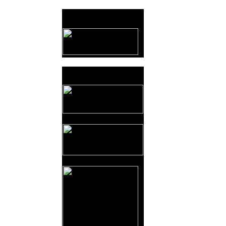
Provozovatel
www.horicko.cz
Prodejní akce