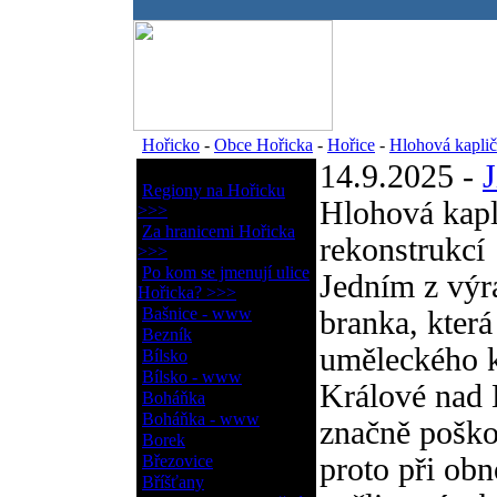
.
Hořicko
-
Obce Hořicka
-
Hořice
-
Hlohová kaplič
14.9.2025 -
J
Obce Hořicka
Regiony na Hořicku
Hlohová kapl
>>>
Za hranicemi Hořicka
rekonstrukcí
>>>
Po kom se jmenují ulice
Jedním z výr
Hořicka? >>>
Bašnice - www
branka, která
Bezník
uměleckého k
Bílsko
Bílsko - www
Králové nad 
Boháňka
Boháňka - www
značně poško
Borek
Březovice
proto při ob
Bříšťany