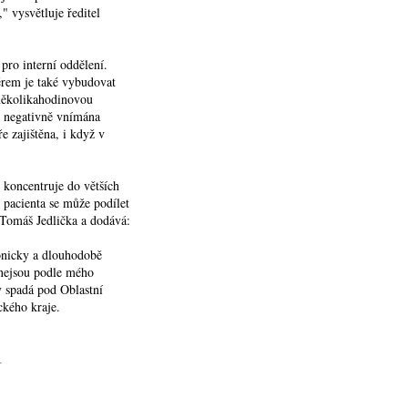
 vysvětluje ředitel
 pro interní oddělení.
rem je také vybudovat
 několikahodinovou
ce negativně vnímána
e zajištěna, i když v
 koncentruje do větších
o pacienta se může podílet
 Tomáš Jedlička a dodává:
onicky a dlouhodobě
 nejsou podle mého
 spadá pod Oblastní
ckého kraje.