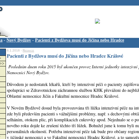
ka
-
Nový Bydžov
-
Pacienti z Bydžova musí do Jičína nebo Hradce
6.1.2016 -
Redakce
Pacienti z Bydžova musí do Jičína nebo Hradce Králové
>
>>>
Posledním dnem roku 2015 byl ukončen provoz Interní jednotky intenzivní p
Nemocnici Nový Bydžov.
Důvodem je nedostatek lékařů, kteří by intenzivní péči o pacienty zajišťova
spolupráci se Zdravotnickou záchrannou službou KHK převáženi do nejbliž
Oblastní nemocnice Jičín a Fakultní nemocnice Hradec Králové.
V Novém Bydžově dosud byla provozována tři lůžka intenzivní péče na int
zde byli především pacienti s vážnějšími problémy, např. s dechovými obt
selháním, otokem plic, při komplikacích cukrovky apod. Nejednalo se o po
nového roku dojde ke zrušení těchto tří lůžek. Bohužel jsme k tomu byli n
personálních okolností. Potřeba intenzivní péče tak bude pro občany regi
v jičínské nemocnici a ve Fakultní nemocnici Hradec Králové, a to samozř
w