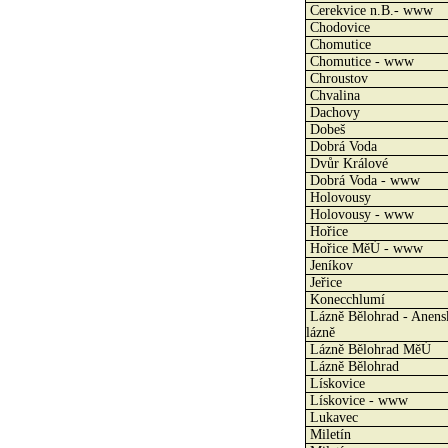
Cerekvice n.B.- www
Chodovice
Chomutice
Chomutice - www
Chroustov
Chvalina
Dachovy
Dobeš
Dobrá Voda
Dvůr Králové
Dobrá Voda - www
Holovousy
Holovousy - www
Hořice
Hořice MěÚ - www
Jeníkov
Jeřice
Konecchlumí
Lázně Bělohrad - Anens
lázně
Lázně Bělohrad MěÚ
Lázně Bělohrad
Lískovice
Lískovice - www
Lukavec
Miletín