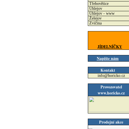
Třebovětice
Úhlejov
Úhlejov - www
Želejov
Zvičina
JÍDELNÍČKY
Napište nám
Kontakt
info@horicko.cz
Provozovatel
www.horicko.cz
Prodejní akce