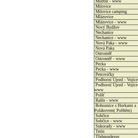
Miletín - www
Milovice
Milovice camping
Mlázovice
Mlázovice - www
Nový Bydžov
Nechanice
Nechanice - www
Nová Paka - www
Nová Paka
Ostroměř
Ostroměř - www
Pecka
Pecka - www
Petrovičky
Podhorní Újezd - Vojice
Podhorní Újezd - Vojice
www
Polšť
Rašín - www
Rohoznice s Horkami a
Polákovem( Polštěm)
Sobčice
Sobčice - www
Sukorady - www
Tetín
Třebnouševes