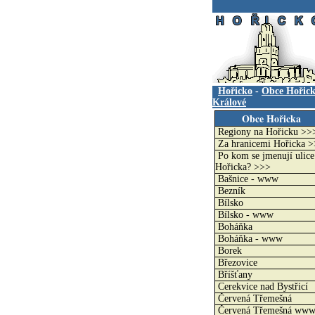
.
Hořicko
-
Obce Hořic
Králové
Obce Hořicka
Regiony na Hořicku >>
Za hranicemi Hořicka 
Po kom se jmenují ulice
Hořicka? >>>
Bašnice - www
Bezník
Bílsko
Bílsko - www
Boháňka
Boháňka - www
Borek
Březovice
Bříšťany
Cerekvice nad Bystřicí
Červená Třemešná
Červená Třemešná ww