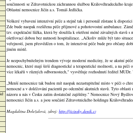
součinnosti se Zdravotnickou záchrannou službou Královéhradeckého kraje,"
Oblastní nemocnice Jičín a.s. Tomáš Jedlička.
Veškeré vybavení intenzivní péče a stejně tak i personál zůstane k dispozici
Zde bude naopak rozšířena péče příjmové a pohotovostní ambulance. Zámě
tzv. expektační lůžka, která by sloužila k ošetření méně závažných stavů s
ošetřovací dobou bez nutnosti hospitalizace. „Ačkoliv může být tato situa
veřejností, jsem přesvědčen o tom, že intenzivní péče bude pro občany dobř
jiném místě.
Je nezpochybnitelným trendem vývoje moderní medicíny, že se akutní péče
nemocnic, které mají širší diagnostické a terapeutické možnosti, a na péči 
více lékařů v různých odbornostech," vysvětluje rozhodnutí ředitel MUDr.
„Menší nemocnice tak budou mít naopak nezastupitelné místo v péči o chr
nemocné a v doléčování pacientů po odeznění akutních stavů. Tyto oblasti
názoru u nás v Česku zatím dostatečně zajištěny." Nemocnice Nový Bydžov
ké
nemocnici Jičín a.s. a jsou součástí Zdravotnického holdingu Královéhrade
Magdaléna Doležalová, zdroj:
http://jicinsky.denik.cz