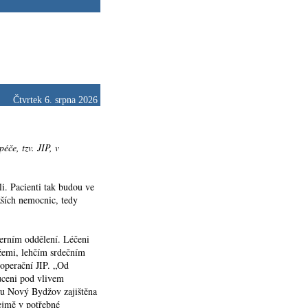
Čtvrtek 6. srpna 2026
éče, tzv. JIP, v
li. Pacienti tak budou ve
ších nemocnic, tedy
erním oddělení. Léčeni
ížemi, lehčím srdečním
operační JIP. „Od
uceni pod vlivem
onu Nový Bydžov zajištěna
ejmě v potřebné