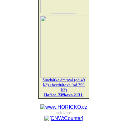
Sluchátka drátová (od 49
Kč) i bezdrátová (od 299
Kč)
Hořice, Žižkova 2131.
stáhnout