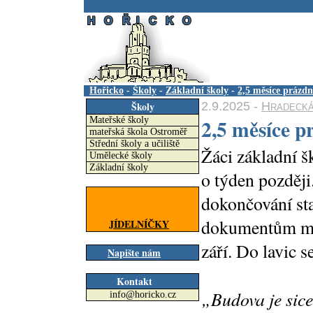
.
Hořicko
-
Školy
-
Základní školy
-
2,5 měsíce prázdn
2.9.2025 -
Hradecká
Školy
2,5 měsíce p
Mateřské školy
mateřská škola Ostroměř
Střední školy a učiliště
Žáci základní š
Umělecké školy
Základní školy
o týden později
dokončování sta
dokumentům musí
JÍDELNÍČKY
září. Do lavic se
Napište nám
Kontakt
„Budova je sice
info@horicko.cz