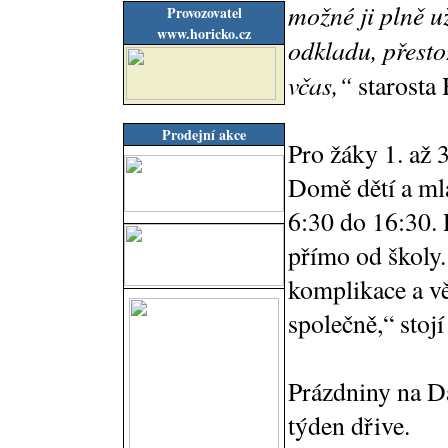
možné ji plně už
Provozovatel
www.horicko.cz
odkladu, přesto
včas,“
starosta 
Prodejní akce
Pro žáky 1. až 3
Domě dětí a ml
6:30 do 16:30.
přímo od školy.
komplikace a vě
společně,“ stoj
Prázdniny na Da
týden dřive.