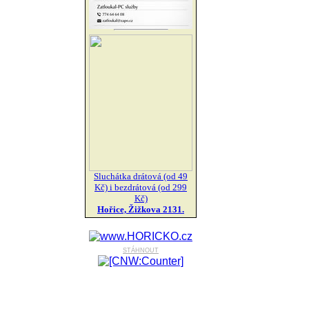
Sluchátka drátová (od 49
Kč) i bezdrátová (od 299
Kč)
Hořice, Žižkova 2131.
stáhnout