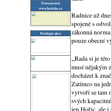
Provozovatel
www.horicko.cz
Radnice už dnes
spojené s odvol
zákonná norma, 
Prodejní akce
pouze obecní v
„
Rada si je tét
musí nějakým z
docházet k zna
Zatímco na jedn
vytvoří se tam m
svých kapacitn
jen Hořic, ale i