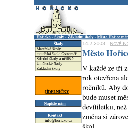
.
Hořicko
-
Školy
-
Základní školy
-
Město Hořice měn
14.2.2003 -
Nové No
Školy
Město Hořic
Mateřské školy
mateřská škola Ostroměř
Střední školy a učiliště
Umělecké školy
V každé ze tří 
Základní školy
rok otevřena al
ročníků. Aby d
JÍDELNÍČKY
bude muset měst
Napište nám
devítiletku, než
změna si zárov
Kontakt
info@horicko.cz
škol.