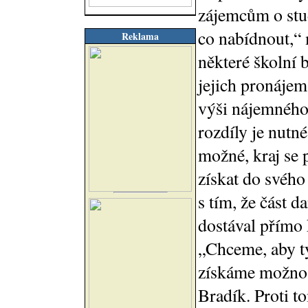
zájemcům o stud
co nabídnout,“ 
Reklama
některé školní 
jejich pronájem
výši nájemného 
rozdíly je nutné
možné, kraj se 
získat do svého
s tím, že část da
dostával přímo 
„Chceme, aby ty
získáme možnost
Bradík. Proti t