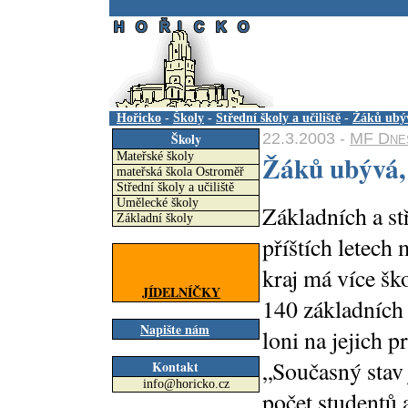
.
Hořicko
-
Školy
-
Střední školy a učiliště
-
Žáků ubýv
22.3.2003 -
MF Dnes
Školy
Žáků ubývá,
Mateřské školy
mateřská škola Ostroměř
Střední školy a učiliště
Umělecké školy
Základních a st
Základní školy
příštích letech
kraj má více šk
JÍDELNÍČKY
140 základních 
Napište nám
loni na jejich 
„Současný stav 
Kontakt
info@horicko.cz
počet studentů 