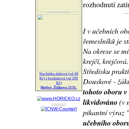
rozhodnutí zatí
I v učebních ob
řemeslníků je s
Na okrese se m
krejčí, krejčová
Středisku prakt
Sluchátka drátová (od 49
Kč) i bezdrátová (od 299
Douskové - žák
Kč)
Hořice, Žižkova 2131.
tohoto oboru v 
likvidováno
(v 
stáhnout
pikantní výraz 
učebního oboru 