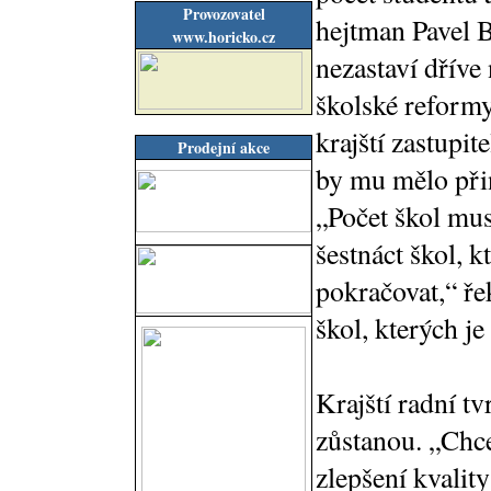
Provozovatel
hejtman Pavel B
www.horicko.cz
nezastaví dříve
školské reformy
krajští zastupit
Prodejní akce
by mu mělo přin
„Počet škol mus
šestnáct škol, 
pokračovat,“ ře
škol, kterých j
Krajští radní tv
zůstanou. „Chce
zlepšení kvality