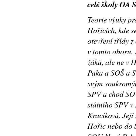
celé školy
OA S
Teorie výuky p
Hořicích, kde s
otevření třídy 
v tomto oboru.
žáků, ale ne v 
Paka a
SOŠ a S
svým soukromým
SPV a chod SOU
státního SPV v
Kracíková. Její
Hořic nebo do S