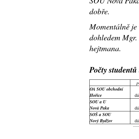
SOU Nová Paka 
dobře.
Momentálně je v
dohledem Mgr. 
hejtmana.
Počty studentů
p
OA SOU obchodní
Hořice
dá
SOU a U
Nová Paka
dá
SOŠ a SOU
Nový Bydžov
dá