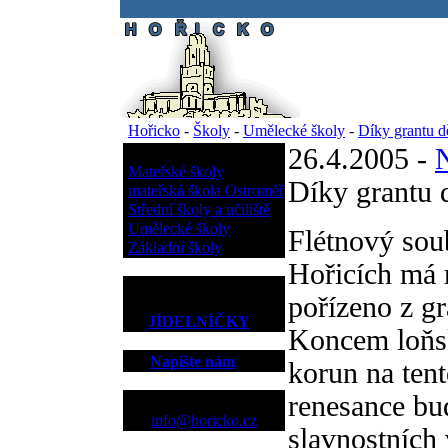
.
Hořicko
-
Školy
-
Umělecké školy
-
Díky grantu d
26.4.2005 -
N
Školy
Mateřské školy
Díky grantu 
mateřská škola Ostroměř
Střední školy a učiliště
Umělecké školy
Flétnový sou
Základní školy
Hořicích má n
pořízeno z g
JÍDELNÍČKY
Koncem loňsk
Napište nám
korun na ten
renesance bu
Kontakt
info@horicko.cz
slavnostních 