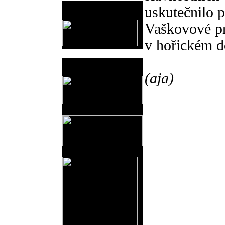
Provozovatel
uskutečnilo 
www.horicko.cz
Vaškovové pr
v hořickém 
Prodejní akce
(aja)