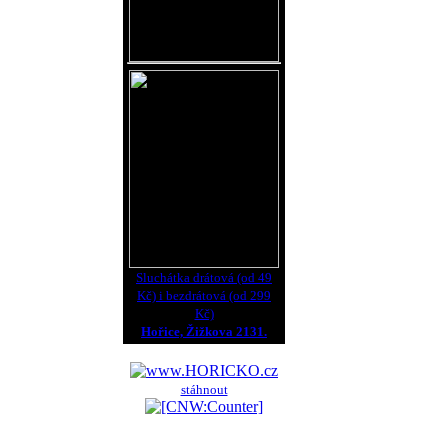
Sluchátka drátová (od 49
Kč) i bezdrátová (od 299
Kč)
Hořice, Žižkova 2131.
stáhnout