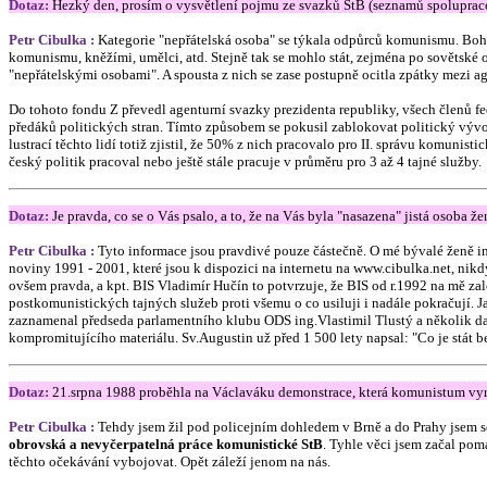
Dotaz:
Hezký den, prosím o vysvětlení pojmu ze svazků StB (seznamů spolupracov
Petr Cibulka :
Kategorie "nepřátelská osoba" se týkala odpůrců komunismu. Bohuž
komunismu, kněžími, umělci, atd. Stejně tak se mohlo stát, zejména po sovětské
"nepřátelskými osobami". A spousta z nich se zase postupně ocitla zpátky mezi a
Do tohoto fondu Z převedl agenturní svazky prezidenta republiky, všech členů f
předáků politických stran. Tímto způsobem se pokusil zablokovat politický vývoj 
lustrací těchto lidí totiž zjistil, že 50% z nich pracovalo pro II. správu komuni
český politik pracoval nebo ještě stále pracuje v průměru pro 3 až 4 tajné služby.
Dotaz
:
Je pravda, co se o Vás psalo, a to, že na Vás byla "nasazena" jistá osoba 
Petr Cibulka :
Tyto informace jsou pravdivé pouze částečně. O mé bývalé ženě i
noviny 1991 - 2001, které jsou k dispozici na internetu na www.cibulka.net, nikdy
ovšem pravda, a kpt. BIS Vladimír Hučín to potvrzuje, že BIS od r.1992 na mě za
postkomunistických tajných služeb proti všemu o co usiluji i nadále pokračují. J
zaznamenal předseda parlamentního klubu ODS ing.Vlastimil Tlustý a několik dal
kompromitujícího materiálu. Sv.Augustin už před 1 500 lety napsal: "Co je stát b
Dotaz:
21.srpna 1988 proběhla na Václaváku demonstrace, která komunistum vyra
Petr Cibulka :
Tehdy jsem žil pod policejním dohledem v Brně a do Prahy jsem s
obrovská a nevyčerpatelná práce komunistické StB
. Tyhle věci jsem začal po
těchto očekávání vybojovat. Opět záleží jenom na nás.