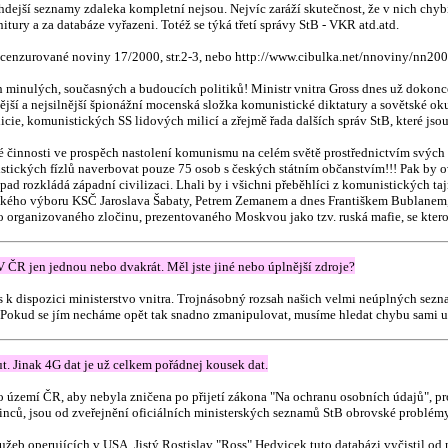
dejší seznamy zdaleka kompletní nejsou. Nejvíc zaráží skutečnost, že v nich chyb
itury a za databáze vyřazeni. Totéž se týká třetí správy StB - VKR atd.atd.
nzurované noviny 17/2000, str.2-3, nebo http://www.cibulka.net/nnoviny/nn20
h minulých, současných a budoucích politiků! Ministr vnitra Gross dnes už dokon
ější a nejsilnější špionážní mocenská složka komunistické diktatury a sovětské 
icie, komunistických SS lidových milicí a zřejmě řada dalších správ StB, které j
né činnosti ve prospěch nastolení komunismu na celém světě prostřednictvím svých
istických fízlů naverbovat pouze 75 osob s českých státním občanstvím!!! Pak by
d rozkládá západní civilizaci. Lhali by i všichni přeběhlíci z komunistických taj
jského výboru KSČ Jaroslava Šabaty, Petrem Zemanem a dnes Františkem Bublanem, 
ího organizovaného zločinu, prezentovaného Moskvou jako tzv. ruská mafie, se kte
 ČR jen jednou nebo dvakrát. Měl jste jiné nebo úplnější zdroje?
es k dispozici ministerstvo vnitra. Trojnásobný rozsah našich velmi neúplných 
 Pokud se jím necháme opět tak snadno zmanipulovat, musíme hledat chybu sami u 
t. Jinak 4G dat je už celkem pořádnej kousek dat.
mo území ČR, aby nebyla zničena po přijetí zákona "Na ochranu osobních údajů",
inců, jsou od zveřejnění oficiálních ministerských seznamů StB obrovské problém
lužeb operujících v USA. Jistý Rostislav "Ross" Hedvicek tuto databázi vyčistil o