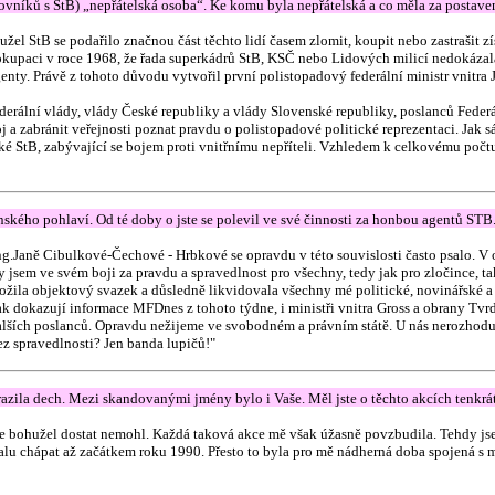
níků s StB) „nepřátelská osoba“. Ke komu byla nepřátelská a co měla za postavení
el StB se podařilo značnou část těchto lidí časem zlomit, koupit nebo zastrašit z
 okupaci v roce 1968, že řada superkádrů StB, KSČ nebo Lidových milicí nedokázal
genty. Právě z tohoto důvodu vytvořil první polistopadový federální ministr vnit
ederální vlády, vlády České republiky a vlády Slovenské republiky, poslanců Fede
a zabránit veřejnosti poznat pravdu o polistopadové politické reprezentaci. Jak sám
stické StB, zabývající se bojem proti vnitřnímu nepříteli. Vzhledem k celkovému po
ženského pohlaví. Od té doby o jste se polevil ve své činnosti za honbou agentů ST
ng.Janě Cibulkové-Čechové - Hrbkové se opravdu v této souvislosti často psalo. 
 jsem ve svém boji za pravdu a spravedlnost pro všechny, tedy jak pro zločince, tak
ložila objektový svazek a důsledně likvidovala všechny mé politické, novinářské a
ak dokazují informace MFDnes z tohoto týdne, i ministři vnitra Gross a obrany Tvrd
ších poslanců. Opravdu nežijeme ve svobodném a právním státě. U nás nerozhodují 
ez spravedlnosti? Jen banda lupičů!"
zila dech. Mezi skandovanými jmény bylo i Vaše. Měl jste o těchto akcích tenkr
e bohužel dostat nemohl. Každá taková akce mě však úžasně povzbudila. Tehdy js
malu chápat až začátkem roku 1990. Přesto to byla pro mě nádherná doba spojená 