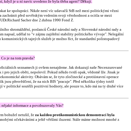
, když je u ní navíc uvedeno že byla třeba agent? Děkuji.
ískat ke spolupráci. Nikde není víc udavačů StB než mezi politickými vězni
a zachránit před sovětským vedením svoji věrohodnost a ocitla se mezi
ra JUDr.Richard Sacher dne 2.dubna 1990 Fond Z.
rálního shromáždění, poslanců České národní rady a Slovenské národní rady a
 napsal, udělal to "v zájmu zajištění stability politického vývoje". Nelegální
čtu komunistických tajných služeb je možno říct, že standardní polistopadový
B. Co je na tom pravda?
V oficiálních seznamech ji ovšem nenajdeme. Jak dokazují naše Necenzurované
 i pro jejich oběti, nepolevil. Pokud někdo tvrdí opak, vědomě lže. Jinak je
 ekonomické aktivity. Obávám se, že tyto zločinecké a protiústavní operace
ík jsou přesvědčeni, že na nich BIS "pracuje". Před několika týdny totéž
v politické soutěži pozitivní hodnoty, ale pouze to, kdo má na ty druhé více
át nějaké informace a povzbuzovaly Vás
?
em bohužel netušil, že
za každou protikomunistickou demonstrací byla
s mnohými očekáváními a ještě většími iluzemi. Stále máme možnost mnohé z