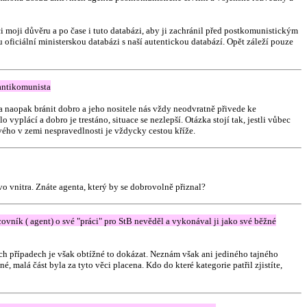
i moji důvěru a po čase i tuto databázi, aby ji zachránil před postkomunistickým
ficiální ministerskou databázi s naší autentickou databází. Opět záleží pouze
 antikomunista
a naopak bránit dobro a jeho nositele nás vždy neodvratně přivede ke
ácí a dobro je trestáno, situace se nezlepší. Otázka stojí tak, jestli vůbec
vého v zemi nespravedlnosti je vždycky cestou kříže.
vo vnitra. Znáte agenta, který by se dobrovolně přiznal?
ník ( agent) o své "práci" pro StB nevěděl a vykonával ji jako své běžné
ch případech je však obtížné to dokázat. Neznám však ani jediného tajného
malá část byla za tyto věci placena. Kdo do které kategorie patřil zjistíte,