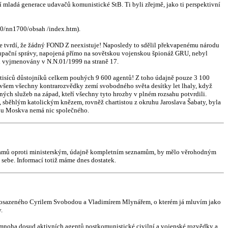
í mladá generace udavačů komunistické StB. Ti byli zřejmě, jako ti perspektivní
00/nn1700/obsah /index.htm).
ce tvrdí, že žádný FOND Z neexistuje! Naposledy to sdělil překvapenému národu
okupační správy, napojená přímo na sovětskou vojenskou špionáž GRU, nebyl
sou vyjmenovány v N.N.01/1999 na straně 17.
 tisíců důstojníků celkem pouhých 9 600 agentů! Z toho údajně pouze 3 100
 ovšem všechny kontrarozvědky zemí svobodného světa desítky let lhaly, když
ných služeb na západ, kteří všechny tyto hrozby v plném rozsahu potvrdili.
sběhlým katolickým knězem, rovněž chartistou z okruhu Jaroslava Šabaty, byla
rou Moskva nemá nic společného.
seznamů oproti ministerským, údajně kompletním seznamům, by mělo věrohodným
sebe. Informací totiž máme dnes dostatek.
 prosazeného Cyrilem Svobodou a Vladimírem Mlynářem, o kterém já mluvím jako
y.
d mnoha dosud aktivních agentů postkomunistické civilní a vojenské rozvědky a