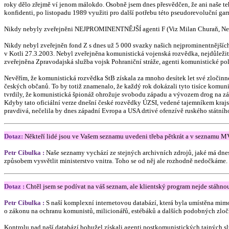
roky dělo zřejmě ví jenom málokdo. Osobně jsem dnes přesvědčen, že ani naše teh
konfidenti, po listopadu 1989 využiti pro další potřebu této pseudorevoluční garn
Nikdy nebyly zveřejněni NEJPROMINENTNĚJŠÍ agenti F (Viz Milan Churaň, Nece
Nikdy nebyl zveřejněn fond Z s dnes už 5 000 svazky našich nejprominentnějšíc
v Kotli 27.3.2003. Nebyl zveřejněna komunistická vojenská rozvědka, nejdůležit
zveřejněna Zpravodajská služba vojsk Pohraniční stráže, agenti komunistické pol
Nevěřím, že komunistická rozvědka StB získala za mnoho desítek let své zločin
českých občanů. To by totiž znamenalo, že každý rok dokázali tyto tisíce komun
tvrdily, že komunistická špionáž ohrožuje svobodu západu a vývozem drog na zápa
Kdyby tato oficiální verze dnešní české rozvědky ÚZSI, vedené tajemníkem kra
pravdivá, nečelila by dnes západní Evropa a USA drtivé ofenzívě ruského státn
Dotaz:
Někteří lidé jsou ve Vašem seznamu uvedeni třeba pětkrát a v seznamu MV
Petr Cibulka :
Naše seznamy vychází ze stejných archivních zdrojů, jaké má dn
způsobem vysvětlit ministerstvo vnitra. Toho se od něj ale rozhodně nedočkáme.
Dotaz :
Chtěl jsem se podívat na váš seznam, ale klientský program nejde stáhnou
Petr Cibulka :
S naší komplexní internetovou databází, která byla umístěna mi
o zákonu na ochranu komunistů, milicionářů, estébáků a dalších podobných zloč
Kontrolu nad naší databází bohužel získali agenti postkomunistických tajných s