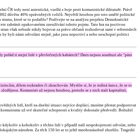
šní ČR tedy není autentická, vzešlá z boje proti komunistické diktatuře. Právě
2002 důvěru 46% oprávněných voličů. Největší hrozbou pro toto umělé politické
 stranu, které se to podařilo? Podívejte se na analýzu projektu Demokratické
hcete zabránit opakovanému zneužívání tohoto pojmu. Tato hra na poctivou
hto stran však nebude nikdy bojovat za právo občanů rozhodovat sami v referendech
k by byli námi odvoláni stejně, jako jsou nepoctiví a nebo neschopní politici
ly pořád ti stejní lidé v převlečených kabátech? Dnes nejsou soudruzi ale "páni
ncům, dílem rozkraden či zkrachován. Myslíte si, že je reálná šance, že se to
lodějnou. Komunisti už nejsou hrozbou, protože se z nich stali kapitalisti,
ědných lidí, kteří na dnešní situaci nejvíce doplácí, musíme přestat podporovat
 postkomunismu už své skutečné schopnosti a kvality dokonale předvedli. Bohužel
 kdykoliv a kohokoliv z těchto lidí v případě naší nespokojenosti odvolat, nebo
e lokajským národem. Za těch 150 let se to ještě mnohonásobně zhoršilo. Tragedií