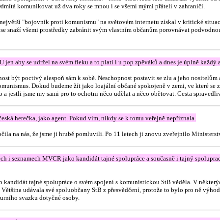
 Odmítá komunikovat už dva roky se mnou i se všemi mými přáteli v zahraničí.
 největší "bojovník proti komunismu" na světovém internetu získal v kritické situac
c se snaží všemi prostředky zabránit svým vlastním občanům porovnávat podvodnou o
en aby se udržel na svém fleku a to platí i u pop zpěváků a dnes je úplně každý
st být poctivý alespoň sám k sobě. Neschopnost postavit se zlu a jeho nositelům 
mus. Dokud budeme žít jako loajální občané spokojeně v zemi, ve které se zlo vypl
a jestli jsme my sami pro to ochotni něco udělat a něco obětovat. Cesta spravedli
česká herečka, jako agent. Pokud vím, nikdy se k tomu veřejně nepřiznala.
la na nás, že jsme ji hrubě pomluvili. Po 11 letech ji znovu zveřejnilo Ministerst
h i seznamech MVCR jako kandidát tajné spolupráce a současně i tajný spolupracov
o kandidát tajné spolupráce o svém spojení s komunistickou StB věděla. V některý
Většina udávala své spoluobčany StB z přesvědčení, protože to bylo pro ně výhodné, 
urního svazku dotyčné osoby.