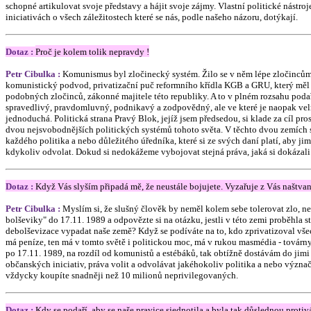
schopné artikulovat svoje představy a hájit svoje zájmy. Vlastní politické nástr
iniciativách o všech záležitostech které se nás, podle našeho názoru, dotýkají.
Dotaz :
Proč je kolem tolik nepravdy !
Petr Cibulka :
Komunismus byl zločinecký systém. Žilo se v něm lépe zločincům 
komunistický podvod, privatizační puč reformního křídla KGB a GRU, který měl 
podobných zločinců, zákonné majitele této republiky. A to v plném rozsahu podaři
spravedlivý, pravdomluvný, podnikavý a zodpovědný, ale ve které je naopak velmi
jednoduchá. Politická strana Pravý Blok, jejíž jsem předsedou, si klade za cíl pr
dvou nejsvobodnějších politických systémů tohoto světa. V těchto dvou zemích si
každého politika a nebo důležitého úředníka, které si ze svých daní platí, aby jim 
kdykoliv odvolat. Dokud si nedokážeme vybojovat stejná práva, jaká si dokázal
Dotaz :
Když Vás slyším připadá mě, že neustále bojujete. Vyzařuje z Vás naštva
Petr Cibulka :
Myslím si, že slušný člověk by neměl kolem sebe tolerovat zlo, n
bolševiky" do 17.11. 1989 a odpovězte si na otázku, jestli v této zemi proběhl
debolševizace vypadat naše země? Když se podíváte na to, kdo zprivatizoval všech
má peníze, ten má v tomto světě i politickou moc, má v rukou masmédia - továrny
po 17.11. 1989, na rozdíl od komunistů a estébáků, tak obtížně dostávám do jimi 
občanských iniciativ, práva volit a odvolávat jakéhokoliv politika a nebo význa
vždycky koupíte snadněji než 10 milionů neprivilegovaných.
Dotaz :
Kdy se podaří, aby se naše pravice sjednotila a byla tak důslednou proti