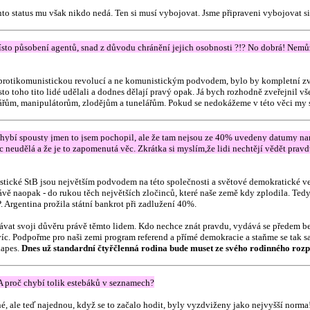
to status mu však nikdo nedá. Ten si musí vybojovat. Jsme připraveni vybojovat 
to působení agentů, snad z důvodu chránění jejich osobnosti ?!? No dobrá! Nemů
protikomunistickou revolucí a ne komunistickým podvodem, bylo by kompletní zv
 toho tito lidé udělali a dodnes dělají pravý opak. Já bych rozhodně zveřejnil všec
řům, manipulátorům, zlodějům a tunelářům. Pokud se nedokážeme v této věci my s
hybí spousty jmen to jsem pochopil, ale že tam nejsou ze 40% uvedeny datumy naroze
c neudělá a že je to zapomenutá věc. Zkrátka si myslím,že lidi nechtějí vědět prav
tické StB jsou největším podvodem na této společnosti a světové demokratické v
právě naopak - do rukou těch největších zločinců, které naše země kdy zplodila. T
. Argentina prožila státní bankrot při zadlužení 40%.
 dávat svoji důvěru právě těmto lidem. Kdo nechce znát pravdu, vydává se předem 
s víc. Podpořme pro naši zemi program referend a přímé demokracie a staňme se tak
kapes.
Dnes už standardní čtyřčlenná rodina bude muset ze svého rodinného rozpo
 proč chybí tolik estebáků v seznamech?
ale teď najednou, když se to začalo hodit, byly vyzdviženy jako nejvyšší norma! 