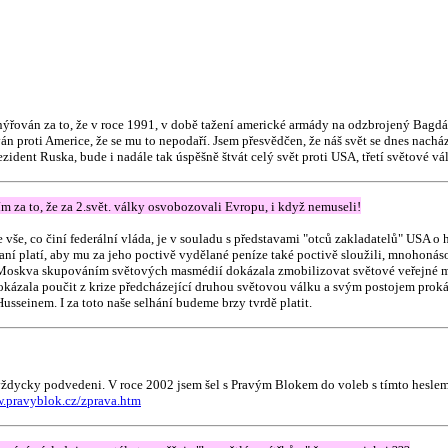
ýřován za to, že v roce 1991, v době tažení americké armády na odzbrojený Bagdá
án proti Americe, že se mu to nepodaří. Jsem přesvědčen, že náš svět se dnes nachá
dent Ruska, bude i nadále tak úspěšně štvát celý svět proti USA, třetí světové v
 za to, že za 2.svět. války osvobozovali Evropu, i když nemuseli!
 vše, co činí federální vláda, je v souladu s představami "otců zakladatelů" USA o
aní platí, aby mu za jeho poctivě vydělané peníze také poctivě sloužili, mnohonáso
 Moskva skupováním světových masmédií dokázala zmobilizovat světové veřejné m
dokázala poučit z krize předcházející druhou světovou válku a svým postojem proká
sseinem. I za toto naše selhání budeme brzy tvrdě platit.
ždycky podvedeni. V roce 2002 jsem šel s Pravým Blokem do voleb s tímto heslem:
w.pravyblok.cz/zprava.htm