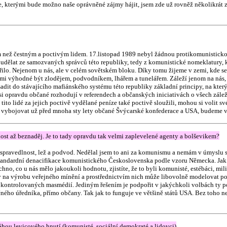
oje, kterými bude možno naše oprávněné zájmy hájit, jsem zde už rovněž několikrát
než čestným a poctivým lidem. 17.listopad 1989 nebyl žádnou protikomunistickou r
udělat ze samozvaných správců této republiky, tedy z komunistické nomeklatury,
lo. Nejenom u nás, ale v celém sovětském bloku. Díky tomu žijeme v zemi, kde se z
 výhodné být zlodějem, podvodníkem, lhářem a tunelářem. Záleží jenom na nás, jak 
osadit do stávajícího mafiánského systému této republiky základní principy, na kter
 opravdu občané rozhodují v referendech a občanských iniciativách o všech záleži
tito lidé za jejich poctivě vydělané peníze také poctivě sloužili, mohou si volit sv
i vybojovat už před mnoha sty lety občané Švýcarské konfederace a USA, budeme 
nost až beznaděj. Je to tady opravdu tak velmi zaplevelené agenty a bolševikem?
espravedlnost, lež a podvod. Nedělal jsem to ani za komunismu a nemám v úmyslu se
a standardní denacifikace komunistického Československa podle vzoru Německa. Ja
no, co u nás mělo jakoukoli hodnotu, zjistíte, že to byli komunisté, estébáci, mil
 na výrobu veřejného mínění a prostřednictvím nich může libovolně modelovat politi
kontrolovaných masmédií. Jediným řešením je podpořit v jakýchkoli volbách ty polit
čného úředníka, přímo občany. Tak jak to funguje ve většině států USA. Bez toho n
váhou levicového hnutí (komunisté, sociální demokraté a lidovci)