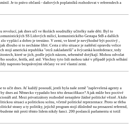
 zmínil. Je to právo občanů - daňových poplatníků rozhodovat v referendech a
evolucí, jak dnes učí ve školách soudružky učitelky naše děti. Byl to
 komunistických SS Lidových milicí, komunistického Gestapa StB a dalších
lo vyplácí a dobro je trestáno. V zemi, ve které je nevýhodné být poctivý ,
dlouho si to necháme líbit. Cesta z této situace je naštěstí opravdu velice
ých stojí americká republika "otců zakladatelů" a švýcarská konfederace, tedy
tostech, které se jich, podle jejich názoru, sebeméně dotýkají. Mohou odvolat
ého soudce, šerifa, atd. atd. Všechny tyto lidi mohou také v případě jejich selhání
vždy naprosto bezprávnými občany ve své vlastní zemi.
 to učit dnes. Ať každý posoudí, jestli byla naše země "zaplevelená agenty a
k by dnes asi Německo vypadalo bez této denacifikace? A jak může bez poctivé
icionáři atd. Mezi privatizátory rozhodně nenajdete žádné politické vězně. A kdo
ckou situaci a politickou scénu, včetně politické reprezentace. Proto se třeba
ické strany a ty politiky, jejichž program stojí důsledně na prosazení referend,
ebudeme mít proti těmto lidem nikdy šanci. 200 poslanců parlamentu si totiž