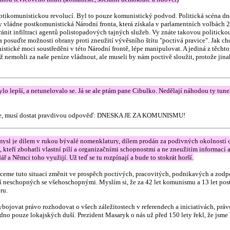
rotikomunistickou revolucí. Byl to pouze komunistický podvod. Politická scéna dne
y vládne postkomunistická Národní fronta, která získala v parlamentních volbách 
ránit infiltraci agentů polistopadových tajných služeb. Vy znáte takovou politickou
posuďte možnosti obrany proti zneužití vývěsního štítu "poctivá pravice". Jak c
nistické moci soustředěni v této Národní frontě, lépe manipulovat. A jediná z těc
ž nemohli za naše peníze vládnout, ale museli by nám poctivě sloužit, protože jina
lo lepší, a netunelovalo se. Já se ale ptám pane Cibulko. Nedělají náhodou ty tune
o lépe, musí dostat pravdivou odpověď: DNESKA JE ZA KOMUNISMU!
sl je dílem v rukou bývalé nomenklatury, dílem prodán za podivných okolností cizi
ří zbohatli vlastní pílí a organizačními schopnostmi a ne zneužitím informací a z
ř a Němci toho využijí. Už teď se tu rozpínají a bude to stokrát horší.
eme tuto situaci změnit ve prospěch poctivých, pracovitých, podnikavých a zodpov
 spiknutí neschopných se všehoschopnými. Myslím si, že za 42 let komunismu a 13 let
ěru.
ojovat právo rozhodovat o všech záležitostech v referendech a iniciativách, právo
 hodno pouze lokajských duší. Prezident Masaryk o nás už před 150 lety řekl, že jsm