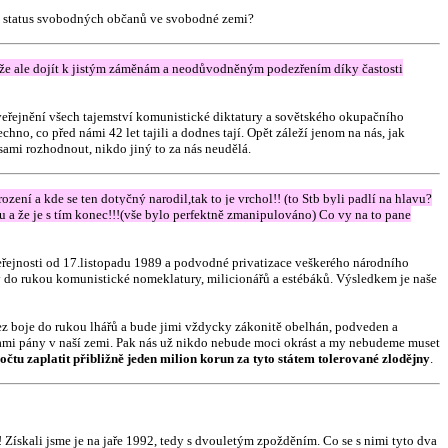
si status svobodných občanů ve svobodné zemi?
že ale dojít k jistým záměnám a neodůvodněným podezřením díky častosti
eřejnění všech tajemství komunistické diktatury a sovětského okupačního
hno, co před námi 42 let tajili a dodnes tají. Opět záleží jenom na nás, jak
ami rozhodnout, nikdo jiný to za nás neudělá.
ní a kde se ten dotyčný narodil,tak to je vrchol!! (to Stb byli padlí na hlavu?
du a že je s tím konec!!!(vše bylo perfektně zmanipulováno) Co vy na to pane
eřejnosti od 17.listopadu 1989 a podvodné privatizace veškerého národního
edy do rukou komunistické nomeklatury, milicionářů a estébáků. Výsledkem je naše
bez boje do rukou lhářů a bude jimi vždycky zákonitě obelhán, podveden a
 sami pány v naší zemi. Pak nás už nikdo nebude moci okrást a my nebudeme muset
čtu zaplatit přibližně jeden milion korun za tyto státem tolerované zlodějny
.
Získali jsme je na jaře 1992, tedy s dvouletým zpožděním. Co se s nimi tyto dva