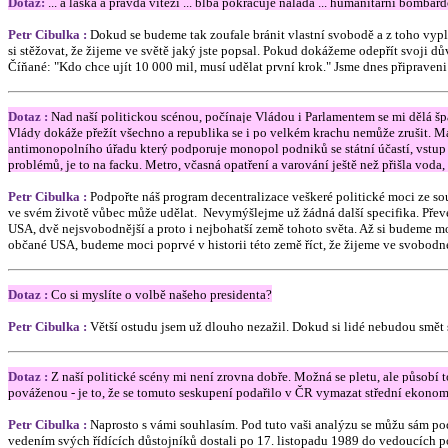
Dotaz:
... a láska a pravda vítězí ... blbá pokračuje nálada ... humanitární bombard
Petr Cibulka :
Dokud se budeme tak zoufale bránit vlastní svobodě a z toho vy
si stěžovat, že žijeme ve světě jaký jste popsal. Pokud dokážeme odepřít svoji dů
Číňané: "Kdo chce ujít 10 000 mil, musí udělat první krok." Jsme dnes připraveni
Dotaz :
Nad naší politickou scénou, počínaje Vládou i Parlamentem se mi dělá špa
Vlády dokáže přežít všechno a republika se i po velkém krachu nemůže zrušit. Má
antimonopolního úřadu který podporuje monopol podniků se státní účastí, vstup 
problémů, je to na facku. Metro, včasná opatření a varování ještě než přišla voda,
Petr Cibulka :
Podpořte náš program decentralizace veškeré politické moci ze so
ve svém životě vůbec může udělat. Nevymýšlejme už žádná další specifika. Převe
USA, dvě nejsvobodnější a proto i nejbohatší země tohoto světa. Až si budeme mo
občané USA, budeme moci poprvé v historii této země říct, že žijeme ve svobo
Dotaz :
Co si myslíte o volbě našeho presidenta?
Petr Cibulka :
Větší ostudu jsem už dlouho nezažil. Dokud si lidé nebudou smět 
Dotaz :
Z naší politické scény mi není zrovna dobře. Možná se pletu, ale působí t
pováženou - je to, že se tomuto seskupení podařilo v ČR vymazat střední ekono
Petr Cibulka :
Naprosto s vámi souhlasím. Pod tuto vaši analýzu se můžu sám po
vedením svých řídících důstojníků dostali po 17. listopadu 1989 do vedoucích poz