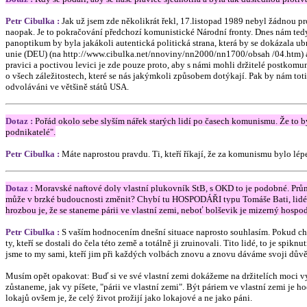
Petr Cibulka :
Jak už jsem zde několikrát řekl, 17.listopad 1989 nebyl žádnou p
naopak. Je to pokračování předchozí komunistické Národní fronty. Dnes nám ted
panoptikum by byla jakákoli autentická politická strana, která by se dokázala ub
unie (DEU) (na http://www.cibulka.net/nnoviny/nn2000/nn1700/obsah /04.htm) a 
pravici a poctivou levici je zde pouze proto, aby s námi mohli držitelé postkomu
o všech záležitostech, které se nás jakýmkoli způsobem dotýkají. Pak by nám toti
odvoláváni ve většině států USA.
Dotaz :
Pořád okolo sebe slyším nářek starých lidí po časech komunismu. Že to by
podnikatelé".
Petr Cibulka :
Máte naprostou pravdu. Ti, kteří říkají, že za komunismu byl
Dotaz :
Moravské naftové doly vlastní plukovník StB, s OKD to je podobné. Průmy
může v brzké budoucnosti změnit? Chybí tu HOSPODÁŘI typu Tomáše Bati, lidé, kte
hrozbou je, že se staneme párii ve vlastní zemi, neboť bolševik je mizerný hospodá
Petr Cibulka :
S vaším hodnocením dnešní situace naprosto souhlasím. Pokud chc
ty, kteří se dostali do čela této země a totálně ji zruinovali. Tito lidé, to je
jsme to my sami, kteří jim při každých volbách znovu a znovu dáváme svoji dův
Musím opět opakovat: Buď si ve své vlastní zemi dokážeme na držitelích moci vyb
zůstaneme, jak vy píšete, "párii ve vlastní zemi". Být páriem ve vlastní zemi je
lokajů ovšem je, že celý život prožijí jako lokajové a ne jako páni.