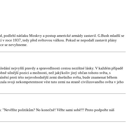
d, podlehl nátlaku Moskvy a postup americké armády zastavil. G.Bush mladší se
zí v roce 1937, tedy před světovou válkou. Pokud se nepodaří zastavit plány
álce se nevyhneme.
 hledání nejvyšší pravdy a spravedlnosti cestou nezištné lásky. V každém případě
bně silnější pozici a možnosti, než jakýkoliv jiný občan tohoto světa, s
ínění proti této nejsvobodnější zemi dnešního světa, bude znamenat během
zala svoji nekompetentnost vést tuto zemi na straně civilizovaného světa v jeho
 "Nevěříte politikům? No konečně! Věřte sami sobě!!! Proto podpořte náš