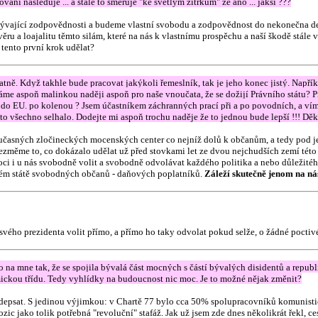
ování následuje ... a stále to směřuje "ke světlým zítřkům" že ano ... jaksi ???
plývající zodpovědnosti a budeme vlastní svobodu a zodpovědnost do nekonečna de
věru a loajalitu těmto silám, které na nás k vlastnímu prospěchu a naší škodě stále 
 tento první krok udělat?
tně. Když takhle bude pracovat jakýkoli řemeslník, tak je jeho konec jistý. Napří
me aspoň malinkou naději aspoň pro naše vnoučata, že se dožijí Právního státu? P
do EU. po kolenou ? Jsem účastníkem záchranných prací při a po povodních, a vím 
 to všechno selhalo. Dodejte mi aspoň trochu naděje že to jednou bude lepší !!! Děk
učasných zločineckých mocenských center co nejníž dolů k občanům, a tedy pod jeji
změme to, co dokázalo udělat už před stovkami let ze dvou nejchudších zemí této
ci i u nás svobodně volit a svobodně odvolávat každého politika a nebo důležitého
dném státě svobodných občanů - daňových poplatníků.
Záleží skutečně jenom na ná
svého prezidenta volit přímo, a přímo ho taky odvolat pokud selže, o žádné poctiv
o na mne tak, že se spojila bývalá část mocných s částí bývalých disidentů a republ
mickou třídu. Tedy vyhlídky na budoucnost nic moc. Je to možné nějak změnit?
depsat. S jedinou výjimkou: v Chartě 77 bylo cca 50% spolupracovníků komunistick
ic jako tolik potřebná "revoluční" stafáž. Jak už jsem zde dnes několikrát řekl, ce