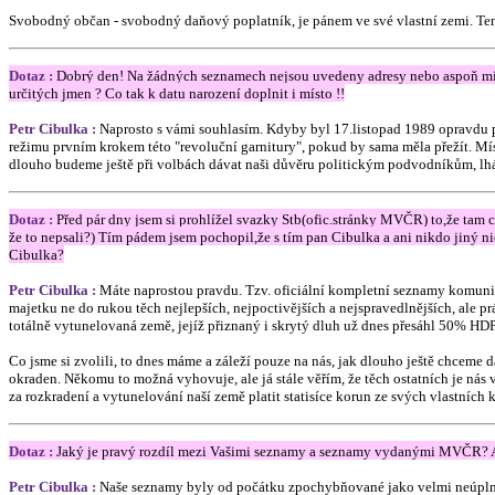
Svobodný občan - svobodný daňový poplatník, je pánem ve své vlastní zemi. Ten
Dotaz :
Dobrý den! Na žádných seznamech nejsou uvedeny adresy nebo aspoň mís
určitých jmen ? Co tak k datu narození doplnit i místo !!
Petr Cibulka :
Naprosto s vámi souhlasím. Kdyby byl 17.listopad 1989 opravdu 
režimu prvním krokem této "revoluční garnitury", pokud by sama měla přežít. Místo
dlouho budeme ještě při volbách dávat naši důvěru politickým podvodníkům, lhá
Dotaz :
Před pár dny jsem si prohlížel svazky Stb(ofic.stránky MVČR) to,že tam c
že to nepsali?) Tím pádem jsem pochopil,že s tím pan Cibulka a ani nikdo jiný ni
Cibulka?
Petr Cibulka :
Máte naprostou pravdu. Tzv. oficiální kompletní seznamy komunis
majetku ne do rukou těch nejlepších, nejpoctivějších a nejspravedlnějších, ale 
totálně vytunelovaná země, jejíž přiznaný i skrytý dluh už dnes přesáhl 50% HDP
Co jsme si zvolili, to dnes máme a záleží pouze na nás, jak dlouho ještě chceme
okraden. Někomu to možná vyhovuje, ale já stále věřím, že těch ostatních je ná
za rozkradení a vytunelování naší země platit statisíce korun ze svých vlastních 
Dotaz :
Jaký je pravý rozdíl mezi Vašimi seznamy a seznamy vydanými MVČR? A
Petr Cibulka :
Naše seznamy byly od počátku zpochybňované jako velmi neúplné, 