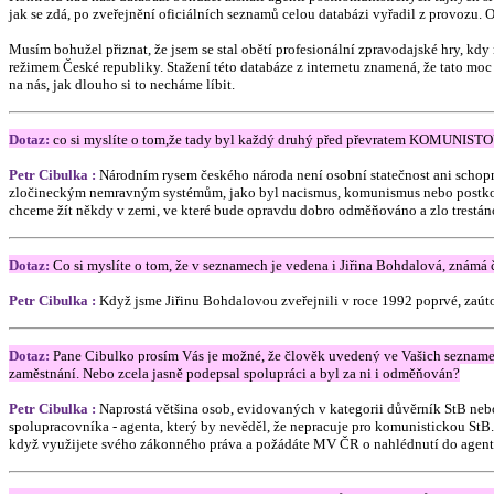
jak se zdá, po zveřejnění oficiálních seznamů celou databázi vyřadil z provozu.
Musím bohužel přiznat, že jsem se stal obětí profesionální zpravodajské hry, kdy
režimem České republiky. Stažení této databáze z internetu znamená, že tato mo
na nás, jak dlouho si to necháme líbit.
Dotaz:
co si myslíte o tom,že tady byl každý druhý před převratem KOMUNISTOU j
Petr Cibulka :
Národním rysem českého národa není osobní statečnost ani schopno
zločineckým nemravným systémům, jako byl nacismus, komunismus nebo postkomunis
chceme žít někdy v zemi, ve které bude opravdu dobro odměňováno a zlo trestáno 
Dotaz:
Co si myslíte o tom, že v seznamech je vedena i Jiřina Bohdalová, známá 
Petr Cibulka :
Když jsme Jiřinu Bohdalovou zveřejnili v roce 1992 poprvé, zaútoči
Dotaz:
Pane Cibulko prosím Vás je možné, že člověk uvedený ve Vašich seznamec
zaměstnání. Nebo zcela jasně podepsal spolupráci a byl za ni i odměňován?
Petr Cibulka :
Naprostá většina osob, evidovaných v kategorii důvěrník StB neb
spolupracovníka - agenta, který by nevěděl, že nepracuje pro komunistickou StB. 
když využijete svého zákonného práva a požádáte MV ČR o nahlédnutí do agent