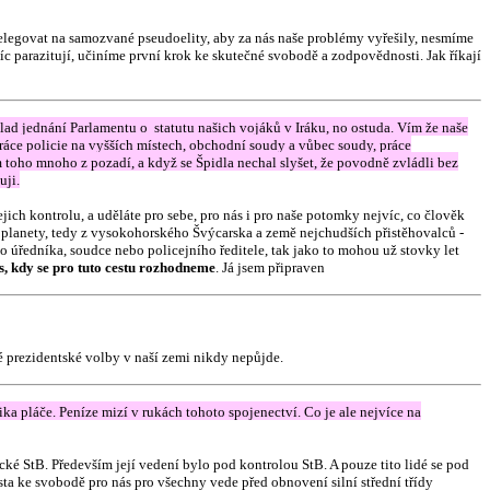
legovat na samozvané pseudoelity, aby za nás naše problémy vyřešily, nesmíme
víc parazitují, učiníme první krok ke skutečné svobodě a zodpovědnosti. Jak říkají
klad jednání Parlamentu o statutu našich vojáků v Iráku, no ostuda. Vím že naše
ráce policie na vyšších místech, obchodní soudy a vůbec soudy, práce
toho mnoho z pozadí, a když se Špidla nechal slyšet, že povodně zvládli bez
uji.
ch kontrolu, a uděláte pro sebe, pro nás i pro naše potomky nejvíc, co člověk
 planety, tedy z vysokohorského Švýcarska a země nejchudších přistěhovalců -
 úředníka, soudce nebo policejního ředitele, tak jako to mohou už stovky let
s, kdy se pro tuto cestu rozhodneme
. Já jsem připraven
é prezidentské volby v naší zemi nikdy nepůjde.
ika pláče. Peníze mizí v rukách tohoto spojenectví. Co je ale nejvíce na
é StB. Především její vedení bylo pod kontrolou StB. A pouze tito lidé se pod
sta ke svobodě pro nás pro všechny vede před obnovení silní střední třídy