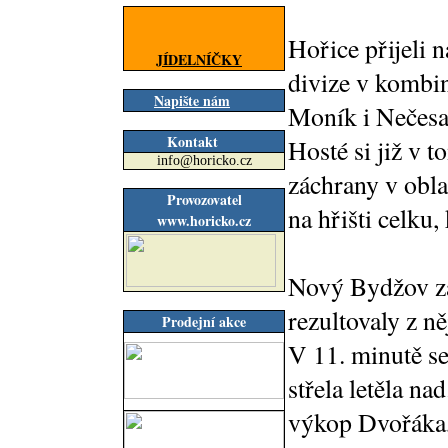
Hořice přijeli n
JÍDELNÍČKY
divize v kombin
Napište nám
Moník i Nečesa
Kontakt
Hosté si již v t
info@horicko.cz
záchrany v obla
Provozovatel
na hřišti celku,
www.horicko.cz
Nový Bydžov za
rezultovaly z n
Prodejní akce
V 11. minutě se
střela letěla n
výkop Dvořáka, 