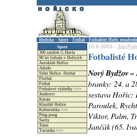
.
Hořicko
-
Sport
-
Fotbal
-
Fotbalisté Hořic nezabodo
10.6.2003 -
Jan Par
Sport
Fotbalisté H
300 zatáček G.Havla
90 let fotbalu v Hořicích
Aeroklub Hořice
Aikido
Nový Bydžov – 
Sršni Hořice -florbal
Florbal
branky: 24. a 2
Fotbal
Fotbalové výsledky >>>
sestava Hořic:
Jezdectví
Karate
Paroulek, Rycht
Kluziště Hořice
Kulturistika >>>
Viktor, Palm, Tr
Ping-pong
Šachy
Jančák (65. Iv
Tenis
Turistika >>>