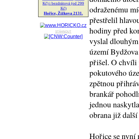
Kč) i bezdrátová (od 299
odraženému míči
Kč)
Hořice, Žižkova 2131.
přestřelil hlav
hodiny před kon
stáhnout
vyslal dlouhým
území Bydžova 
přišel. O chvíli
pokutového územ
zpětnou přihrá
brankář pohodln
jednou naskytla
obrana již dalš
Hořice se nyní 