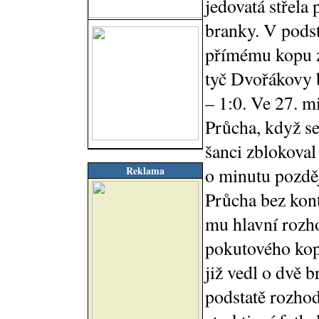
jedovatá střela
branky. V podst
přímému kopu z 
tyč Dvořákovy 
– 1:0. Ve 27. m
Průcha, když se
šanci zblokoval
Reklama
o minutu pozděj
Průcha bez kont
mu hlavní rozho
pokutového kop
již vedl o dvě b
podstatě rozhod