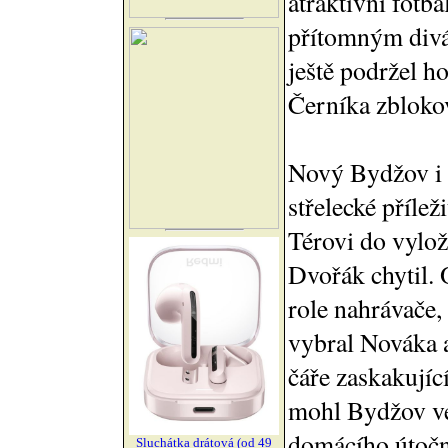
atraktivní fotba
přítomným divá
ještě podržel 
Černíka zbloko
Nový Bydžov i p
střelecké přílež
Térovi do vylož
Dvořák chytil. 
role nahrávače,
vybral Nováka a
čáře zaskakujíc
mohl Bydžov vé
domácího útočn
Sluchátka drátová (od 49