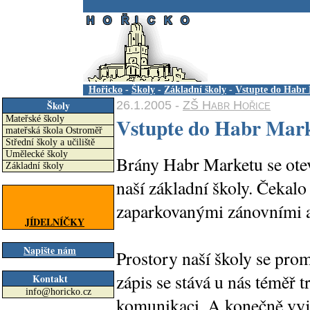
.
Hořicko
-
Školy
-
Základní školy
-
Vstupte do Habr
26.1.2005 -
ZŠ Habr Hořice
Školy
Vstupte do Habr Mar
Mateřské školy
mateřská škola Ostroměř
Střední školy a učiliště
Umělecké školy
Brány Habr Marketu se otev
Základní školy
naší základní školy. Čekalo
zaparkovanými zánovními aut
JÍDELNÍČKY
Napište nám
Prostory naší školy se pro
zápis se stává u nás téměř t
Kontakt
info@horicko.cz
komunikaci. A konečně vyja