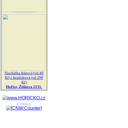
Sluchátka drátová (od 49
Kč) i bezdrátová (od 299
Kč)
Hořice, Žižkova 2131.
stáhnout