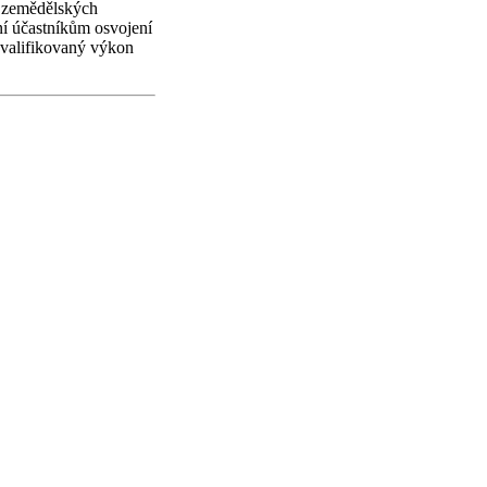
h zemědělských
ní účastníkům osvojení
kvalifikovaný výkon