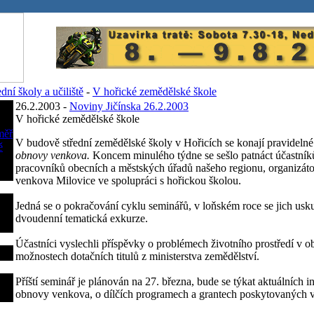
ední školy a učiliště
-
V hořické zemědělské škole
26.2.2003 -
Noviny Jičínska 26.2.2003
V hořické zemědělské škole
měř
V budově střední zemědělské školy v Hořicích se konají pravideln
ě
obnovy venkova.
Koncem minulého týdne se sešlo patnáct účastníků
pracovníků obecních a městských úřadů našeho regionu, organizát
venkova Milovice ve spolupráci s hořickou školou.
Jedná se o pokračování cyklu seminářů, v loňském roce se jich usku
dvoudenní tematická exkurze.
Účastníci vyslechli příspěvky o problémech životního prostředí v o
možnostech dotačních titulů z ministerstva zemědělství.
Příští seminář je plánován na 27. března, bude se týkat aktuálních 
obnovy venkova, o dílčích programech a grantech poskytovaných v