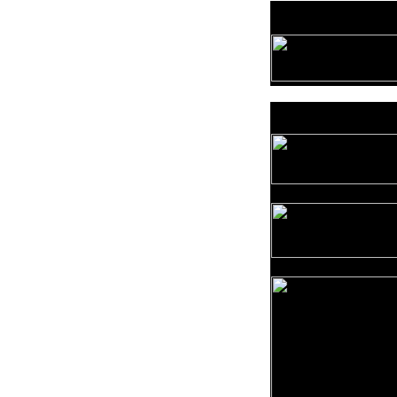
Provozovatel
www.horicko.cz
Prodejní akce