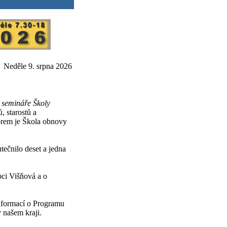
Neděle 9. srpna 2026
é
semináře Školy
, starostů a
orem je Škola obnovy
tečnilo deset a jedna
bci Višňová a o
informací o Programu
 našem kraji.