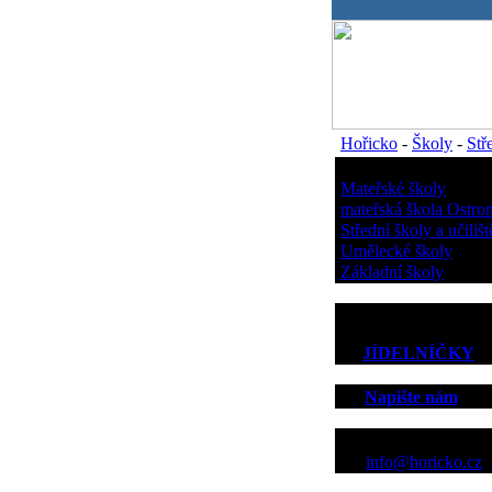
.
Hořicko
-
Školy
-
Stř
Školy
Mateřské školy
mateřská škola Ostro
Střední školy a učilišt
Umělecké školy
Základní školy
JÍDELNÍČKY
Napište nám
Kontakt
info@horicko.cz