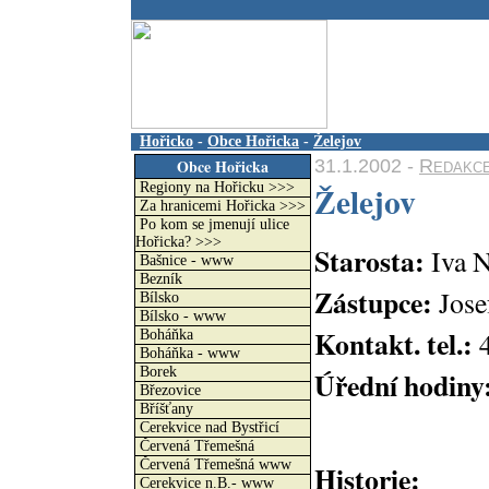
.
Hořicko
-
Obce Hořicka
-
Želejov
31.1.2002 -
Redakc
Obce Hořicka
Želejov
Regiony na Hořicku >>>
Za hranicemi Hořicka >>>
Po kom se jmenují ulice
Hořicka? >>>
Starosta:
Iva 
Bašnice - www
Bezník
Zástupce:
Jose
Bílsko
Bílsko - www
Kontakt. tel.:
Boháňka
Boháňka - www
Borek
Úřední hodiny
Březovice
Bříšťany
Cerekvice nad Bystřicí
Červená Třemešná
Červená Třemešná www
Historie:
Cerekvice n.B.- www