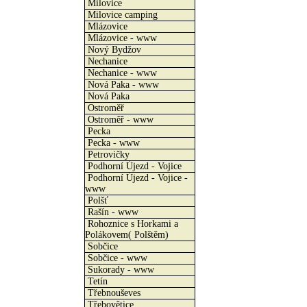
Milovice
Milovice camping
Mlázovice
Mlázovice - www
Nový Bydžov
Nechanice
Nechanice - www
Nová Paka - www
Nová Paka
Ostroměř
Ostroměř - www
Pecka
Pecka - www
Petrovičky
Podhorní Újezd - Vojice
Podhorní Újezd - Vojice -
www
Polšť
Rašín - www
Rohoznice s Horkami a
Polákovem( Polštěm)
Sobčice
Sobčice - www
Sukorady - www
Tetín
Třebnouševes
Třebovětice