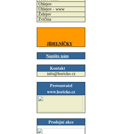
Úhlejov
Úhlejov - www
Želejov
Zvičina
JÍDELNÍČKY
Napište nám
Kontakt
info@horicko.cz
Provozovatel
www.horicko.cz
Prodejní akce