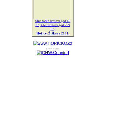
Sluchátka drátová (od 49
Kč) i bezdrátová (od 299
Kč)
Hořice, Žižkova 2131.
stáhnout