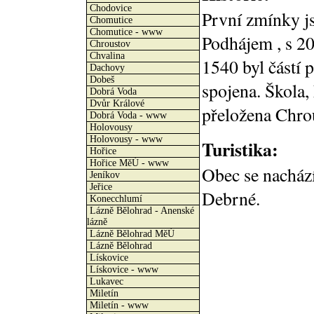
Chodovice
První zmínky j
Chomutice
Chomutice - www
Podhájem , s 20
Chroustov
Chvalina
1540 byl částí 
Dachovy
Dobeš
spojena. Škola, 
Dobrá Voda
Dvůr Králové
přeložena Chrou
Dobrá Voda - www
Holovousy
Holovousy - www
Turistika:
Hořice
Hořice MěÚ - www
Obec se nachází
Jeníkov
Jeřice
Debrné.
Konecchlumí
Lázně Bělohrad - Anenské
lázně
Lázně Bělohrad MěÚ
Lázně Bělohrad
Lískovice
Lískovice - www
Lukavec
Miletín
Miletín - www