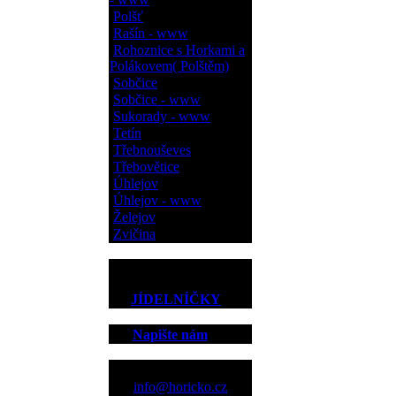
Polšť
Rašín - www
Rohoznice s Horkami a
Polákovem( Polštěm)
Sobčice
Sobčice - www
Sukorady - www
Tetín
Třebnouševes
Třebovětice
Úhlejov
Úhlejov - www
Želejov
Zvičina
JÍDELNÍČKY
Napište nám
Kontakt
info@horicko.cz