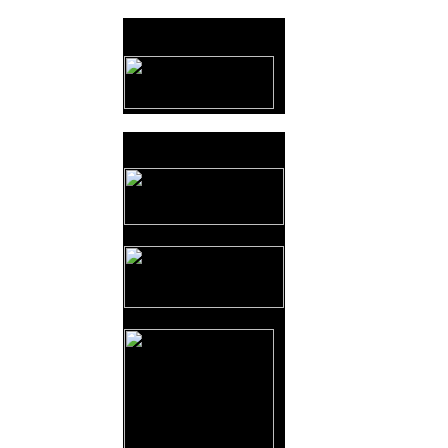
Provozovatel
www.horicko.cz
Prodejní akce