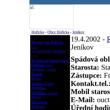
.
Hořicko
-
Obce Hořicka
-
Jeníkov
19.4.2002 -
Obce Hořicka
Regiony na Hořicku
Jeníkov
>>>
Za hranicemi Hořicka
>>>
Spádová obl
Po kom se jmenují ulice
Hořicka? >>>
Starosta:
Sta
Bašnice - www
Zástupce:
Fr
Bezník
Bílsko
Kontakt.tel.
Bílsko - www
Boháňka
Mobil staros
Boháňka - www
Borek
E-Mail:
ouct
Březovice
Úřední hodi
Bříšťany