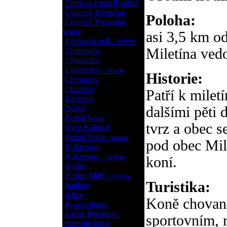
Cerekvice nad Bystřicí
Červená Třemešná
Poloha:
Červená Třemešná
www
asi 3,5 km od
Cerekvice n.B.- www
Miletína ved
Chodovice
Chomutice
Chomutice - www
Historie:
Chroustov
Chvalina
Patří k milet
Dachovy
Dobeš
dalšími pěti 
Dobrá Voda
tvrz a obec 
Dvůr Králové
Dobrá Voda - www
pod obec Mil
Holovousy
Holovousy - www
koní.
Hořice
Hořice MěÚ - www
Turistika:
Jeníkov
Jeřice
Koně chované
Konecchlumí
Lázně Bělohrad -
sportovním, 
Anenské lázně