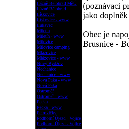
Lázně Bělohrad MěÚ
(poznávací p
Lázně Bělohrad
jako doplněk
Lískovice
Lískovice - www
Lukavec
Miletín
Obec je napo
Miletín - www
Milovice
Brusnice - B
Milovice camping
Mlázovice
Mlázovice - www
Nový Bydžov
Nechanice
Nechanice - www
Nová Paka - www
Nová Paka
Ostroměř
Ostroměř - www
Pecka
Pecka - www
Petrovičky
Podhorní Újezd - Vojice
Podhorní Újezd - Vojice
- www