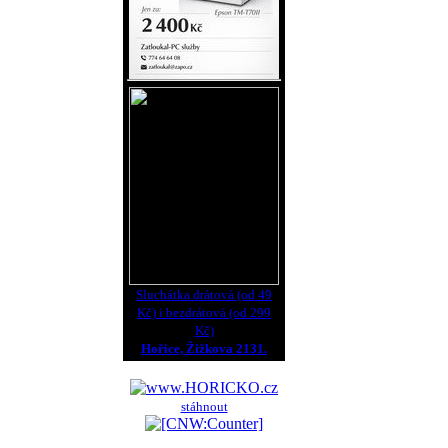
Sluchátka drátová (od 49
Kč) i bezdrátová (od 299
Kč)
Hořice, Žižkova 2131.
stáhnout