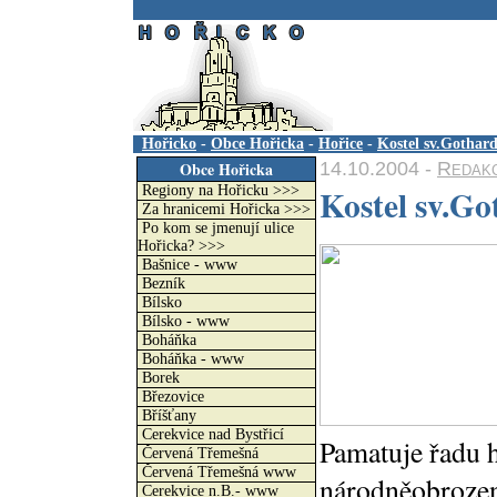
.
Hořicko
-
Obce Hořicka
-
Hořice
-
Kostel sv.Gothard
14.10.2004 -
Redak
Obce Hořicka
Kostel sv.Go
Regiony na Hořicku >>>
Za hranicemi Hořicka >>>
Po kom se jmenují ulice
Hořicka? >>>
Bašnice - www
Bezník
Bílsko
Bílsko - www
Boháňka
Boháňka - www
Borek
Březovice
Bříšťany
Cerekvice nad Bystřicí
Pamatuje řadu h
Červená Třemešná
Červená Třemešná www
národněobrozene
Cerekvice n.B.- www