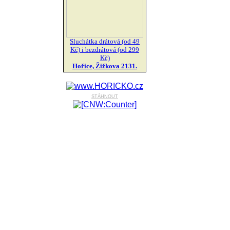
Sluchátka drátová (od 49
Kč) i bezdrátová (od 299
Kč)
Hořice, Žižkova 2131.
stáhnout