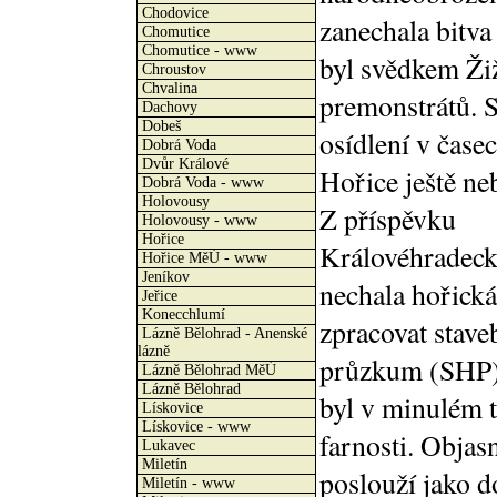
Chodovice
zanechala bitva
Chomutice
Chomutice - www
byl svědkem Žiž
Chroustov
Chvalina
premonstrátů. S
Dachovy
Dobeš
osídlení v čase
Dobrá Voda
Dvůr Králové
Hořice ještě neb
Dobrá Voda - www
Holovousy
Z příspěvku
Holovousy - www
Hořice
Královéhradeck
Hořice MěÚ - www
Jeníkov
nechala hořická
Jeřice
Konecchlumí
zpracovat stave
Lázně Bělohrad - Anenské
lázně
průzkum (SHP) 
Lázně Bělohrad MěÚ
Lázně Bělohrad
byl v minulém 
Lískovice
Lískovice - www
farnosti. Objasn
Lukavec
Miletín
poslouží jako d
Miletín - www