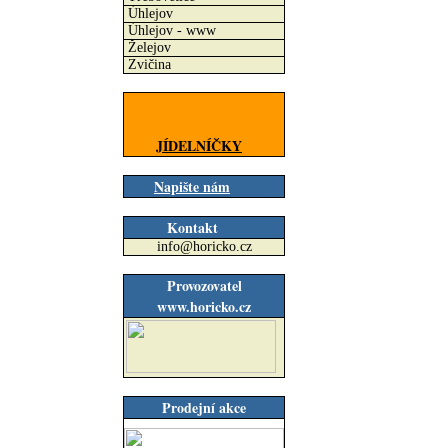
Úhlejov
Úhlejov - www
Želejov
Zvičina
JÍDELNÍČKY
Napište nám
Kontakt
info@horicko.cz
Provozovatel
www.horicko.cz
Prodejní akce