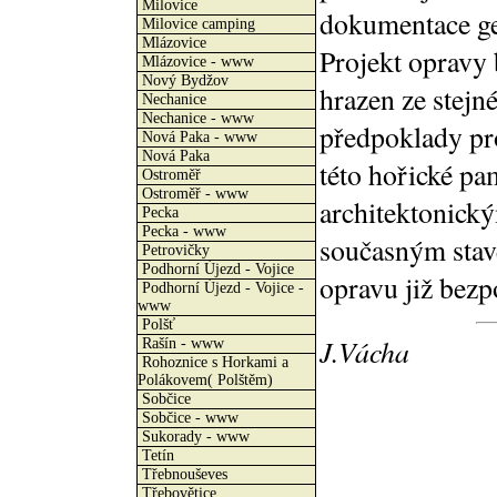
Milovice
dokumentace ge
Milovice camping
Mlázovice
Projekt opravy 
Mlázovice - www
Nový Bydžov
hrazen ze stejn
Nechanice
Nechanice - www
předpoklady pr
Nová Paka - www
Nová Paka
této hořické p
Ostroměř
Ostroměř - www
architektonick
Pecka
Pecka - www
současným stav
Petrovičky
Podhorní Újezd - Vojice
opravu již bezp
Podhorní Újezd - Vojice -
www
Polšť
J.Vácha
Rašín - www
Rohoznice s Horkami a
Polákovem( Polštěm)
Sobčice
Sobčice - www
Sukorady - www
Tetín
Třebnouševes
Třebovětice