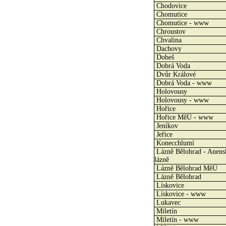
Chodovice
Chomutice
Chomutice - www
Chroustov
Chvalina
Dachovy
Dobeš
Dobrá Voda
Dvůr Králové
Dobrá Voda - www
Holovousy
Holovousy - www
Hořice
Hořice MěÚ - www
Jeníkov
Jeřice
Konecchlumí
Lázně Bělohrad - Anens
lázně
Lázně Bělohrad MěÚ
Lázně Bělohrad
Lískovice
Lískovice - www
Lukavec
Miletín
Miletín - www