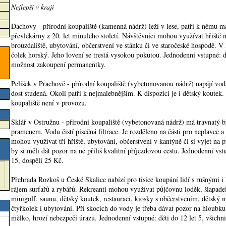
Nejlepší v kraji
Dachovy - přírodní koupaliště (kamenná nádrž) leží v lese, patří k němu 
převlékárny z 20. let minulého století. Návštěvníci mohou využívat hřiště 
brouzdaliště, ubytování, občerstvení ve stánku či ve staročeské hospodě. V 
čolek horský. Jeho lovení se trestá vysokou pokutou. Jednodenní vstupné: d
možnost zakoupení permanentky.
Pelíšek v Prachově - přírodní koupaliště (vybetonovanou nádrž) napájí voda z
dost studená. Okolí patří k nejmalebnějším. K dispozici je i dětský koutek
koupaliště není v provozu.
Sklář v Ostružnu - přírodní koupaliště (vybetonovaná nádrž) má travnatý b
pramenem. Vodu čistí písečná filtrace. Je rozděleno na části pro neplavce a
mohou využívat tři hřiště, ubytování, občerstvení v kantýně či si vyjet na p
by si měli dát pozor na ne příliš kvalitní příjezdovou cestu. Jednodenní vst
15, dospělí 25 Kč.
Přehrada Rozkoš u České Skalice nabízí pro tisíce koupání lidí s rušnými i 
rájem surfařů a rybářů. Rekreanti mohou využívat půjčovnu loděk, šlapadel 
minigolf, saunu, dětský koutek, restauraci, kiosky s občerstvením, dětský
čtyřkolek i ubytování. Při skocích do vody je třeba dávat pozor na hloubku
mělko, hrozí nebezpečí úrazu. Jednodenní vstupné: děti do 12 let 5, všichni