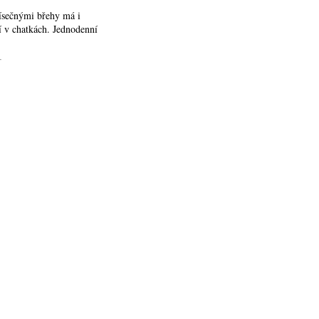
písečnými břehy má i
ní v chatkách. Jednodenní