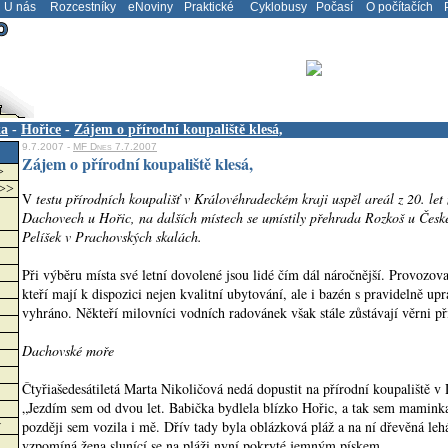
U nás
Rozcestníky
eNoviny
Praktické
Cyklobusy
Počasí
O počítačích
P
ka
-
Hořice
-
Zájem o přírodní koupaliště klesá,
9.7.2007 -
MF Dnes 7.7.2007
Zájem o přírodní koupaliště klesá,
>
>>>
V
testu přírodních koupališť v Královéhradeckém kraji uspěl areál z 20. let 
Dachovech u Hořic, na dalších místech se umístily přehrada Rozkoš u České
Pelíšek v Prachovských skalách.
Při výběru místa své letní dovolené jsou lidé čím dál náročnější. Provozova
kteří mají k dispozici nejen kvalitní ubytování, ale i bazén s pravidelně u
vyhráno. Někteří milovníci vodních radovánek však stále zůstávají věrni p
Dachovské moře
Čtyřiašedesátiletá Marta Nikoličová nedá dopustit na přírodní koupaliště 
„Jezdím sem od dvou let. Babička bydlela blízko Hořic, a tak sem maminka
později sem vozila i mě. Dřív tady byla oblázková pláž a na ní dřevěná le
w
vzpomíná žena slunící se na pláži nyní pokryté jemným pískem.