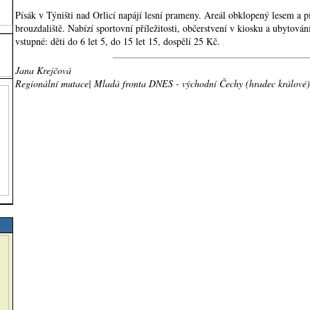
Písák v Týništi nad Orlicí napájí lesní prameny. Areál obklopený lesem a 
brouzdaliště. Nabízí sportovní příležitosti, občerstvení v kiosku a ubytová
vstupné: děti do 6 let 5, do 15 let 15, dospělí 25 Kč.
Jana Krejčová
Regionální mutace| Mladá fronta DNES - východní Čechy (hradec králové)