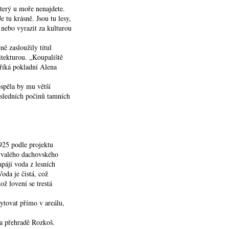
který u moře nenajdete.
 tu krásně. Jsou tu lesy,
 nebo vyrazit za kulturou
ě zasloužily titul
itekturou. „Koupaliště
 říká pokladní Alena
ospěla by mu větší
posledních počinů tamních
925 podle projektu
bývalého dachovského
ájí voda z lesních
oda je čistá, což
ož lovení se trestá
ytovat přímo v areálu,
na přehradě Rozkoš.