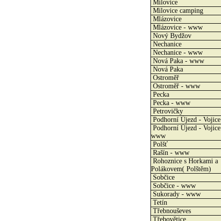
Milovice
Milovice camping
Mlázovice
Mlázovice - www
Nový Bydžov
Nechanice
Nechanice - www
Nová Paka - www
Nová Paka
Ostroměř
Ostroměř - www
Pecka
Pecka - www
Petrovičky
Podhorní Újezd - Vojice
Podhorní Újezd - Vojice
www
Polšť
Rašín - www
Rohoznice s Horkami a
Polákovem( Polštěm)
Sobčice
Sobčice - www
Sukorady - www
Tetín
Třebnouševes
Třebovětice