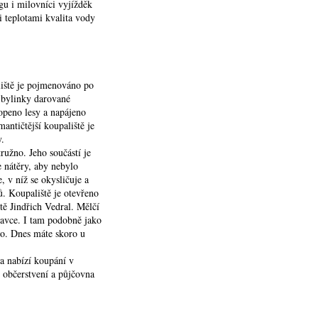
gu i milovníci vyjížděk
i teplotami kvalita vody
aliště je pojmenováno po
 bylinky darované
openo lesy a napájeno
antičtější koupaliště je
y.
ružno. Jeho součástí je
e nátěry, aby nebylo
 v níž se okysličuje a
hů. Koupaliště je otevřeno
tě Jindřich Vedral. Mělčí
lavce. I tam podobně jako
no. Dnes máte skoro u
sa nabízí koupání v
 občerstvení a půjčovna