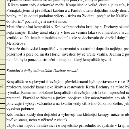
„Říkám tomu tady dachovské moře. Koupaliště je velké, čisté a je tu stín, 
Pronajala jsem si převlékací kabinu a z Pardubic sem dojíždím každý den. Je
houby, můžu odtud podnikat výlety - třeba na Zvičinu, projít se ke Kalíšku
do Hořic,“ pochvaluje si návštěvnice.
Mezi přírodními koupališti v Královéhradeckém kraji by si Dachovy skutečn
nejkrásnější. Klidný areál ukrytý v lese za vesnicí láká svou malebnou arch
vzniklo ve 20. letech minulého století a vše se dochovalo do dnešní doby,“
Metznerová.
Přestože dachovské koupaliště v porovnání s ostatními dopadlo nejlépe, pr
pozornost a péče od města Hořic, investice by se určitě vrátila. Jedním z 
radních bylo pouze odstranění toboganu, který koupaliště hyzdil.
Koupání s čolky milovníkům Dachov nevadí
Koupaliště se stylovými dřevěnými převlékárnami bylo postaveno v roce 1
profesora hořické kamenické školy a cestovatele Karla Bachury na místě 
ké
rybníka. Kamenem obložené koupaliště s dřevěným ostrůvkem uprostřed nap
pramenů. Plavání se žábami a jinými obojživelníky návštěvníkům nevadí. V
potvrzuje i výskyt vzácného a na kvalitu vody citlivého čolka horského, jeh
vysokou pokutou.
Kdo nechce každý den dojíždět a vyhovují mu klidnější kempy, může se ub
buď ve stanu, nebo v některé z chatek.
Ubytování najdou návštěvníci i u největšího přírodního koupaliště v kraji 