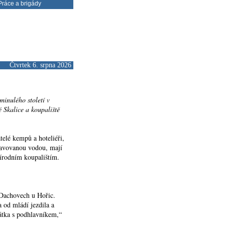
ráce a brigády
Čtvrtek 6. srpna 2026
minulého století v
 Skalice a koupaliště
telé kempů a hoteliéři,
pravovanou vodou, mají
řírodním koupalištím.
v Dachovech u Hořic.
 od mládí jezdila a
hátka s podhlavníkem,“