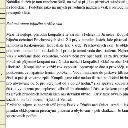
Nabídka služeb je tam mnohem širší, na své si přijdou příznivci windsurfin
na lodičkách. Podobně jako na jiných přírodních nádržích však s rostoucím
postupně klesá.
Pod ochranou bájného strážce skal
Mezi tři nejlepší přírodní koupaliště se zařadil i Pelíšek na Jičínsku. Koup
bájném ochránci Prachovských skal. Žil prý v tamních lesích, kde pěstoval
samotným Krakonošem. Koupaliště leží v srdci Prachovských skal. Je obkl
potokem pramenícím ve skalách. I proto je tamní voda dost studená. Nejrom
však v současné době vypuštěno, voda v něm prý opět bude až za dva týdn
Poměrně příjemné koupání na Jičínsku nabízí i koupaliště Sklář za obcí Ost
tábořiště. „Koupaliště se každý rok vypouští, opravuje se dno a provádějí s
poškozené. Je napájeno lesním potokem. Vodu nasáváme do pískové filtrace,
 -
čistí, a pak ji vracíme zpět. Koupili jsme také malou filtraci na čištění bře
pro ubytované od 6, pro veřejnost od 8 do 20 hodin,“ říká správce koupališ
část je vyhrazena pro neplavce, zábradlím ohraničená část se skokem pro p
na jiných přírodních koupalištích návštěvníků ubylo. „Dřív tady bývalo pl
každého baráku bazén,“ stýská si Vedral.
Z většího zájmu se naopak těší kemp Písák v Týništi nad Orlicí. Areál u le
písníku obklopeném písečnými plážemi a ubytování v pěti chatkách. Je tam
sportovních potřeb.