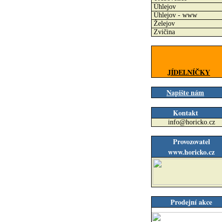
Úhlejov
Úhlejov - www
Želejov
Zvičina
JÍDELNÍČKY
Napište nám
Kontakt
info@horicko.cz
Provozovatel
www.horicko.cz
Prodejní akce