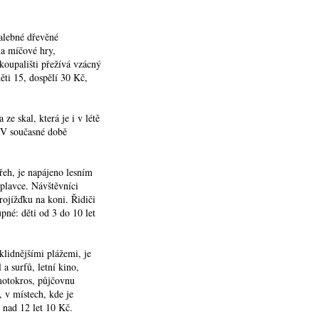
malebné dřevěné
na míčové hry,
koupališti přežívá vzácný
ěti 15, dospělí 30 Kč,
e skal, která je i v létě
. V současné době
řeh, je napájeno lesním
 plavce. Návštěvníci
rojížďku na koni. Řidiči
upné: děti od 3 do 10 let
klidnějšími plážemi, je
a surfů, letní kino,
 motokros, půjčovnu
, v místech, kde je
 nad 12 let 10 Kč.