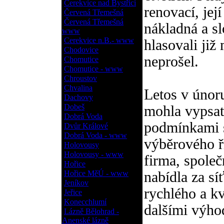
Cerekvice nad Bystřicí
renovací, jej
Červená Třemešná
Červená Třemešná
nákladná a slo
www
Cerekvice n.B.- www
hlasovali již
Chodovice
neprošel.
Chomutice
Chomutice - www
Chroustov
Chvalina
Letos v únor
Dachovy
Dobeš
mohla vypsat
Dobrá Voda
podmínkami s
Dvůr Králové
Dobrá Voda - www
výběrového ří
Holovousy
Holovousy - www
firma, společ
Hořice
Hořice MěÚ - www
nabídla za s
Jeníkov
rychlého a kv
Jeřice
Konecchlumí
dalšími výho
Lázně Bělohrad -
Anenské lázně