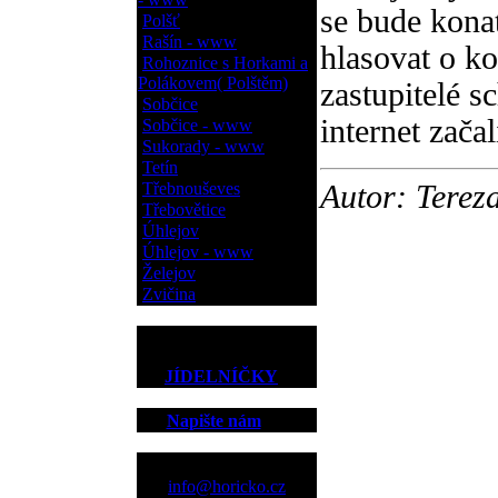
se bude konat
Polšť
Rašín - www
hlasovat o k
Rohoznice s Horkami a
Polákovem( Polštěm)
zastupitelé s
Sobčice
internet začal
Sobčice - www
Sukorady - www
Tetín
Třebnouševes
Autor: Terez
Třebovětice
Úhlejov
Úhlejov - www
Želejov
Zvičina
JÍDELNÍČKY
Napište nám
Kontakt
info@horicko.cz