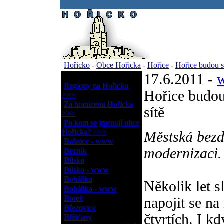
.
Hořicko
-
Obce Hořicka
-
Hořice
-
Hořice budou sc
17.6.2011 -
w
Obce Hořicka
Regiony na Hořicku
Hořice budou
>>>
Za hranicemi Hořicka
sítě
>>>
Po kom se jmenují ulice
Hořicka? >>>
Městská bezd
Bašnice - www
modernizaci.
Bezník
Bílsko
Bílsko - www
Boháňka
Několik let s
Boháňka - www
Borek
napojit se na
Březovice
čtvrtích. I k
Bříšťany