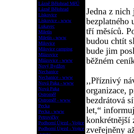
Lázně Bělohrad MěÚ
Lázně Bělohrad
Jedna z nich 
Lískovice
bezplatného 
Lískovice - www
Lukavec
tří měsíců. P
Miletín
Miletín - www
budou chtít s
Milovice
bude jim posk
Milovice camping
Mlázovice
běžném cení
Mlázovice - www
Nový Bydžov
Nechanice
Nechanice - www
,,Příznivý ná
Nová Paka - www
organizace, 
Nová Paka
Ostroměř
bezdrátová sí
Ostroměř - www
Pecka
let,“ informu
Pecka - www
Petrovičky
konkrétnější
Podhorní Újezd - Vojice
zveřejněny až
Podhorní Újezd - Vojice
- www