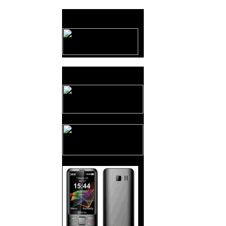
Provozovatel
www.horicko.cz
Prodejní akce