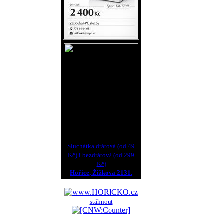
Sluchátka drátová (od 49
Kč) i bezdrátová (od 299
Kč)
Hořice, Žižkova 2131.
stáhnout