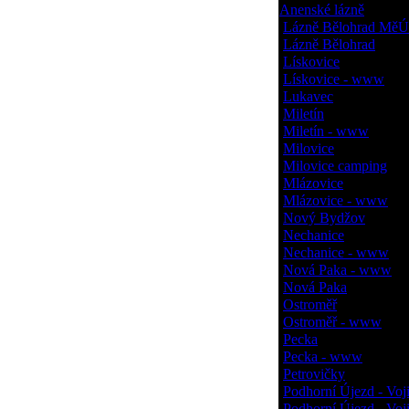
Anenské lázně
Lázně Bělohrad MěÚ
Lázně Bělohrad
Lískovice
Lískovice - www
Lukavec
Miletín
Miletín - www
Milovice
Milovice camping
Mlázovice
Mlázovice - www
Nový Bydžov
Nechanice
Nechanice - www
Nová Paka - www
Nová Paka
Ostroměř
Ostroměř - www
Pecka
Pecka - www
Petrovičky
Podhorní Újezd - Voj
Podhorní Újezd - Voj