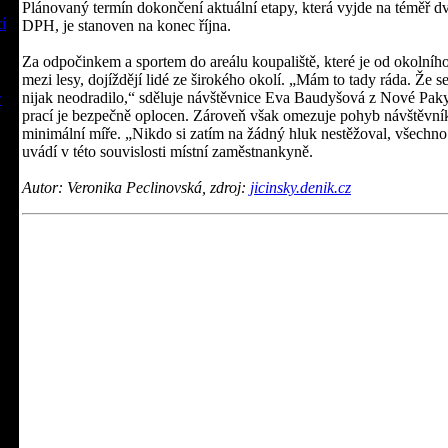
Plánovaný termín dokončení aktuální etapy, která vyjde na téměř d
í
DPH, je stanoven na konec října.
Za odpočinkem a sportem do areálu koupaliště, které je od okolního
mezi lesy, dojíždějí lidé ze širokého okolí. „Mám to tady ráda. Že 
nijak neodradilo,“ sděluje návštěvnice Eva Baudyšová z Nové Paky
w
prací je bezpečně oplocen. Zároveň však omezuje pohyb návštěvní
minimální míře. „Nikdo si zatím na žádný hluk nestěžoval, všechno
uvádí v této souvislosti místní zaměstnankyně.
Autor: Veronika Peclinovská, zdroj:
jicinsky.denik.cz