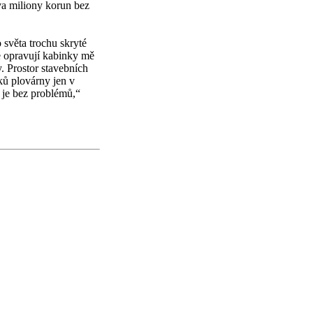
va miliony korun bez
 světa trochu skryté
se opravují kabinky mě
. Prostor stavebních
ků plovárny jen v
 je bez problémů,“