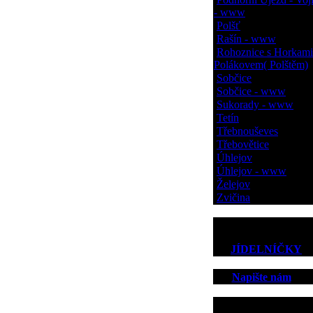
- www
Polšť
Rašín - www
Rohoznice s Horkami
Polákovem( Polštěm)
Sobčice
Sobčice - www
Sukorady - www
Tetín
Třebnouševes
Třebovětice
Úhlejov
Úhlejov - www
Želejov
Zvičina
JÍDELNÍČKY
Napište nám
Kontakt