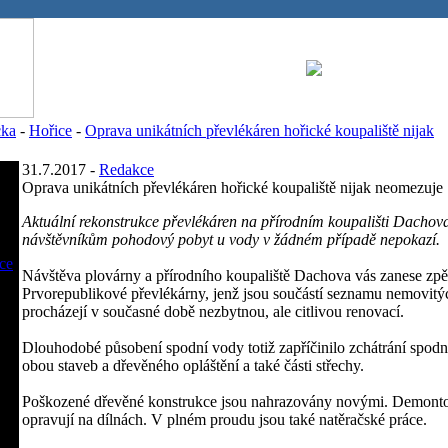
cka
-
Hořice
-
Oprava unikátních převlékáren hořické koupaliště nijak
31.7.2017 -
Redakce
Oprava unikátních převlékáren hořické koupaliště nijak neomezuje
Aktuální rekonstrukce převlékáren na přírodním koupališti Dachov
návštěvníkům pohodový pobyt u vody v žádném případě nepokazí.
ce
Návštěva plovárny a přírodního koupaliště Dachova vás zanese zpět
Prvorepublikové převlékárny, jenž jsou součástí seznamu nemovitý
procházejí v současné době nezbytnou, ale citlivou renovací.
Dlouhodobé působení spodní vody totiž zapříčinilo zchátrání spodn
obou staveb a dřevěného opláštění a také části střechy.
Poškozené dřevěné konstrukce jsou nahrazovány novými. Demonto
opravují na dílnách. V plném proudu jsou také natěračské práce.