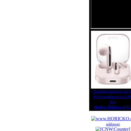
Sluchátka drátová (od 
Kč) i bezdrátová (od 29
Kč)
Hořice, Žižkova 2131
stáhnout