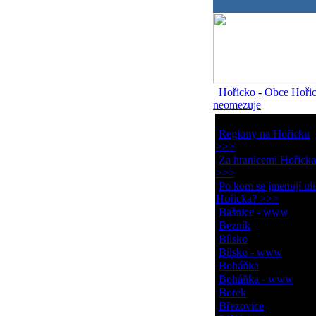
.
Hořicko
-
Obce Hoři
neomezuje
Obce Hořicka
Regiony na Hořicku
>>>
Za hranicemi Hořicka
>>>
Po kom se jmenují uli
Hořicka? >>>
Bašnice - www
Bezník
Bílsko
Bílsko - www
Boháňka
Boháňka - www
Borek
Březovice