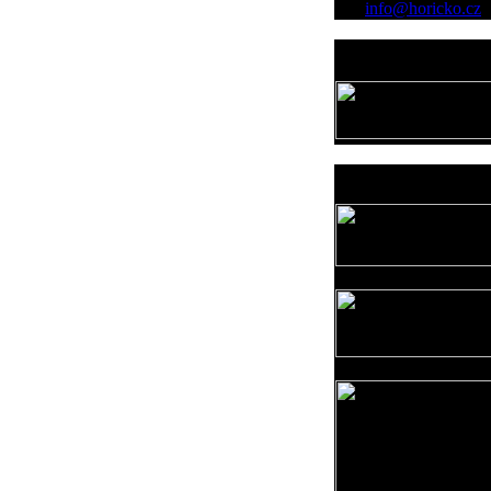
info@horicko.cz
Provozovatel
www.horicko.cz
Prodejní akce