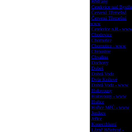
Bříšťany
Cerekvice nad Bystřic
Červená Třemešná
Červená Třemešná
www
Cerekvice n.B.- ww
Chodovice
Chomutice
Chomutice - www
Chroustov
Chvalina
Dachovy
Dobeš
Dobrá Voda
Dvůr Králové
Dobrá Voda - www
Holovousy
Holovousy - www
Hořice
Hořice MěÚ - www
Jeníkov
Jeřice
Konecchlumí
Lázně Bělohrad -