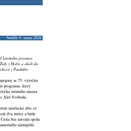
Neděle 9. srpna 2026
d letošního prosince
Židy z Hořic a okolí do
zková z Pardubic.
 spojeny se 75. výročím
tí programu, který
storička místního muzea
ic Aleš Svoboda.
měrné umělecké dílo ve
krát dva metry a bude
Cesta bez návratu spolu
 samotného nástupiště.