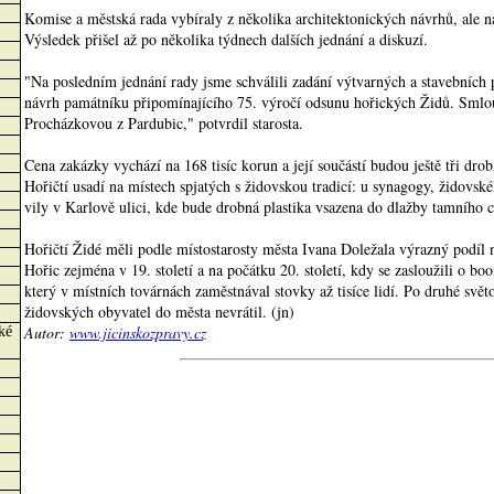
Komise a městská rada vybíraly z několika architektonických návrhů, ale 
Výsledek přišel až po několika týdnech dalších jednání a diskuzí.
"Na posledním jednání rady jsme schválili zadání výtvarných a stavebních p
návrh památníku připomínajícího 75. výročí odsunu hořických Židů. Smlou
Procházkovou z Pardubic," potvrdil starosta.
Cena zakázky vychází na 168 tisíc korun a její součástí budou ještě tři drob
Hořičtí usadí na místech spjatých s židovskou tradicí: u synagogy, židovsk
vily v Karlově ulici, kde bude drobná plastika vsazena do dlažby tamního 
Hořičtí Židé měli podle místostarosty města Ivana Doležala výrazný podíl
Hořic zejména v 19. století a na počátku 20. století, kdy se zasloužili o b
který v místních továrnách zaměstnával stovky až tisíce lidí. Po druhé svět
židovských obyvatel do města nevrátil. (jn)
Autor:
www.jicinskozpravy.cz
ké