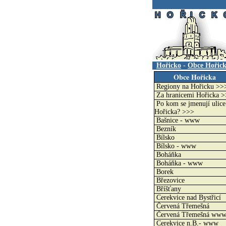
.
Hořicko
-
Obce Hořic
Obce Hořicka
Regiony na Hořicku >>
Za hranicemi Hořicka 
Po kom se jmenují ulice
Hořicka? >>>
Bašnice - www
Bezník
Bílsko
Bílsko - www
Boháňka
Boháňka - www
Borek
Březovice
Bříšťany
Cerekvice nad Bystřicí
Červená Třemešná
Červená Třemešná ww
Cerekvice n.B.- www