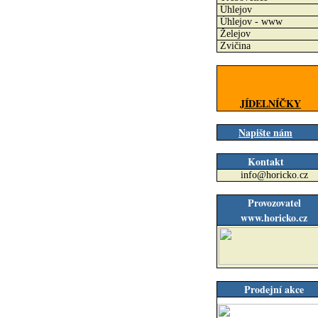
Úhlejov
Úhlejov - www
Želejov
Zvičina
JÍDELNÍČKY
Napište nám
Kontakt
info@horicko.cz
Provozovatel
www.horicko.cz
Prodejní akce