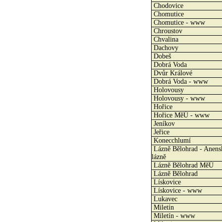
Chodovice
Chomutice
Chomutice - www
Chroustov
Chvalina
Dachovy
Dobeš
Dobrá Voda
Dvůr Králové
Dobrá Voda - www
Holovousy
Holovousy - www
Hořice
Hořice MěÚ - www
Jeníkov
Jeřice
Konecchlumí
Lázně Bělohrad - Anens
lázně
Lázně Bělohrad MěÚ
Lázně Bělohrad
Lískovice
Lískovice - www
Lukavec
Miletín
Miletín - www