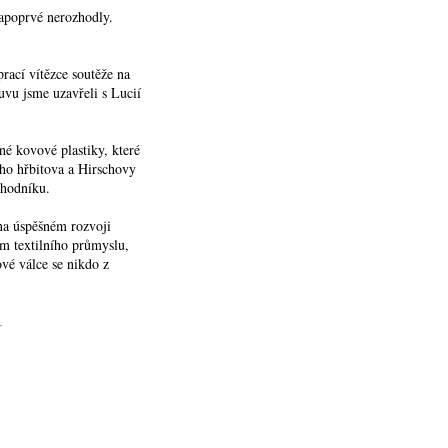
napoprvé nerozhodly.
rací vítězce soutěže na
vu jsme uzavřeli s Lucií
né kovové plastiky, které
ého hřbitova a Hirschovy
chodníku.
 na úspěšném rozvoji
oom textilního průmyslu,
ové válce se nikdo z