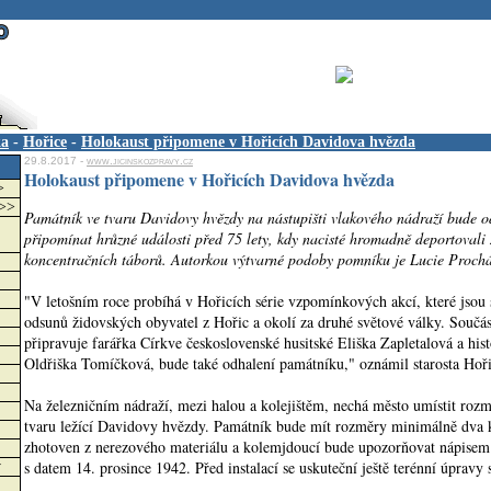
ka
-
Hořice
-
Holokaust připomene v Hořicích Davidova hvězda
29.8.2017 -
www.jicinskozpravy.cz
Holokaust připomene v Hořicích Davidova hvězda
>
>>>
Památník ve tvaru Davidovy hvězdy na nástupišti vlakového nádraží bude o
připomínat hrůzné události před 75 lety, kdy nacisté hromadně deportovali 
koncentračních táborů. Autorkou výtvarné podoby pomníku je Lucie Prochá
"V letošním roce probíhá v Hořicích série vzpomínkových akcí, které jsou
odsunů židovských obyvatel z Hořic a okolí za druhé světové války. Součás
připravuje farářka Církve československé husitské Eliška Zapletalová a hi
Oldřiška Tomíčková, bude také odhalení památníku," oznámil starosta Hoř
Na železničním nádraží, mezi halou a kolejištěm, nechá město umístit roz
tvaru ležící Davidovy hvězdy. Památník bude mít rozměry minimálně dva 
zhotoven z nerezového materiálu a kolemjdoucí bude upozorňovat nápisem 
s datem 14. prosince 1942. Před instalací se uskuteční ještě terénní úpravy
w