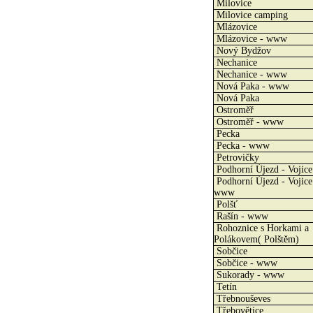
Milovice
Milovice camping
Mlázovice
Mlázovice - www
Nový Bydžov
Nechanice
Nechanice - www
Nová Paka - www
Nová Paka
Ostroměř
Ostroměř - www
Pecka
Pecka - www
Petrovičky
Podhorní Újezd - Vojice
Podhorní Újezd - Vojice
www
Polšť
Rašín - www
Rohoznice s Horkami a
Polákovem( Polštěm)
Sobčice
Sobčice - www
Sukorady - www
Tetín
Třebnouševes
Třebovětice