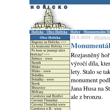
.
Hořicko
-
Obce Hořicka
-
Hořice
-
Monumentální H
31.5.2024 -
iRozhla
Obce Hořicka
Monumentál
Regiony na Hořicku >>>
Za hranicemi Hořicka >>>
Po kom se jmenují ulice
Rozjasněný hoř
Hořicka? >>>
Bašnice - www
výročí díla, kt
Bezník
Bílsko
lety. Stalo se t
Bílsko - www
Boháňka
monument podl
Boháňka - www
Borek
Jana Husa na St
Březovice
Bříšťany
ale z bronzu.
Cerekvice nad Bystřicí
Červená Třemešná
Červená Třemešná www
Cerekvice n.B.- www