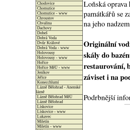
Loňská oprava 
Chodovice
Chomutice
památkářů se z
Chomutice - www
Chroustov
na jeho nadzemn
Chvalina
Dachovy
Dobeš
Dobrá Voda
Originální vod
Dvůr Králové
Dobrá Voda - www
skály do bazén
Holovousy
Holovousy - www
Hořice
restaurování, 
Hořice MěÚ - www
Jeníkov
záviset i na po
Jeřice
Konecchlumí
Lázně Bělohrad - Anenské
lázně
Podrbnější inf
Lázně Bělohrad MěÚ
Lázně Bělohrad
Lískovice
Lískovice - www
Lukavec
Miletín
Miletín - www