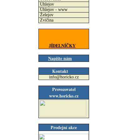
Úhlejov
Úhlejov - www
Želejov
Zvičina
JÍDELNÍČKY
Napište nám
Kontakt
info@horicko.cz
Provozovatel
www.horicko.cz
Prodejní akce