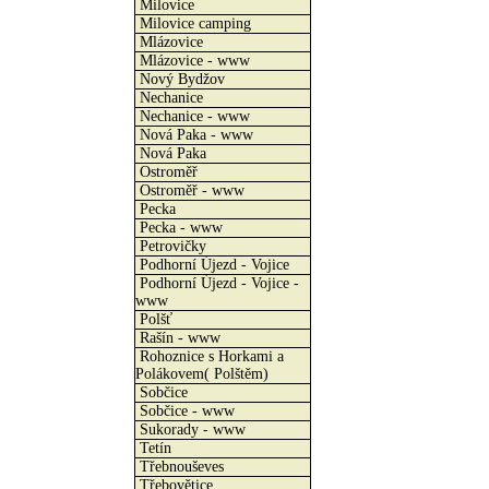
Milovice
Milovice camping
Mlázovice
Mlázovice - www
Nový Bydžov
Nechanice
Nechanice - www
Nová Paka - www
Nová Paka
Ostroměř
Ostroměř - www
Pecka
Pecka - www
Petrovičky
Podhorní Újezd - Vojice
Podhorní Újezd - Vojice -
www
Polšť
Rašín - www
Rohoznice s Horkami a
Polákovem( Polštěm)
Sobčice
Sobčice - www
Sukorady - www
Tetín
Třebnouševes
Třebovětice