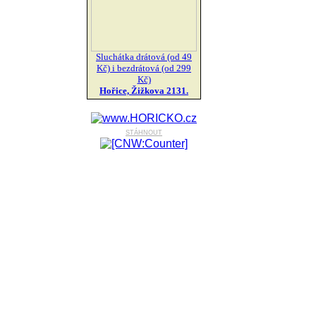
Sluchátka drátová (od 49
Kč) i bezdrátová (od 299
Kč)
Hořice, Žižkova 2131.
stáhnout