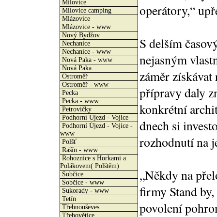
Milovice
operátory,“ upř
Milovice camping
Mlázovice
Mlázovice - www
Nový Bydžov
S delším časov
Nechanice
Nechanice - www
nejasným vlast
Nová Paka - www
Nová Paka
záměr získávat 
Ostroměř
Ostroměř - www
přípravy daly z
Pecka
Pecka - www
konkrétní archi
Petrovičky
Podhorní Újezd - Vojice
dnech si invest
Podhorní Újezd - Vojice -
www
rozhodnutí na je
Polšť
Rašín - www
Rohoznice s Horkami a
Polákovem( Polštěm)
„Někdy na přel
Sobčice
Sobčice - www
firmy Stand by,
Sukorady - www
Tetín
povolení pohrom
Třebnouševes
Třebovětice