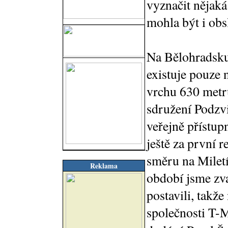
vyznačit nějaká
mohla být i obs
Na Bělohradsku
existuje pouze 
vrchu 630 metrů
sdružení Podzvi
veřejně přístu
ještě za první 
směru na Milet
Reklama
období jsme zv
postavili, takž
společnosti T-M