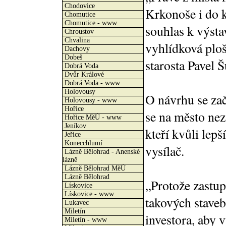
Chodovice
Krkonoše i do k
Chomutice
Chomutice - www
souhlas k výsta
Chroustov
Chvalina
vyhlídková ploš
Dachovy
Dobeš
starosta Pavel Š
Dobrá Voda
Dvůr Králové
Dobrá Voda - www
Holovousy
O návrhu se zač
Holovousy - www
Hořice
se na město nez
Hořice MěÚ - www
Jeníkov
kteří kvůli lep
Jeřice
Konecchlumí
vysílač.
Lázně Bělohrad - Anenské
lázně
Lázně Bělohrad MěÚ
Lázně Bělohrad
„Protože zastup
Lískovice
Lískovice - www
takových staveb 
Lukavec
Miletín
investora, aby 
Miletín - www