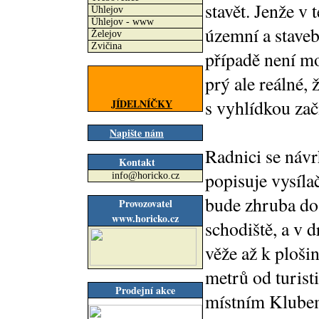
stavět. Jenže v 
Úhlejov
Úhlejov - www
územní a staveb
Želejov
Zvičina
případě není mo
prý ale reálné,
s vyhlídkou zač
JÍDELNÍČKY
Napište nám
Radnici se návr
Kontakt
popisuje vysíla
info@horicko.cz
bude zhruba do
Provozovatel
www.horicko.cz
schodiště, a v 
věže až k ploši
metrů od turisti
Prodejní akce
místním Klubem 