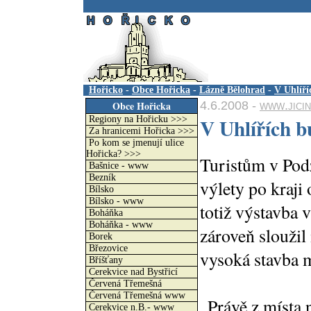
.
Hořicko
-
Obce Hořicka
-
Lázně Bělohrad
-
V Uhlíří
4.6.2008 -
www.jici
Obce Hořicka
V Uhlířích b
Regiony na Hořicku >>>
Za hranicemi Hořicka >>>
Po kom se jmenují ulice
Hořicka? >>>
Turistům v Podz
Bašnice - www
Bezník
výlety po kraji
Bílsko
Bílsko - www
totiž výstavba 
Boháňka
Boháňka - www
zároveň sloužil
Borek
Březovice
vysoká stavba m
Bříšťany
Cerekvice nad Bystřicí
Červená Třemešná
Červená Třemešná www
„Právě z místa 
Cerekvice n.B.- www