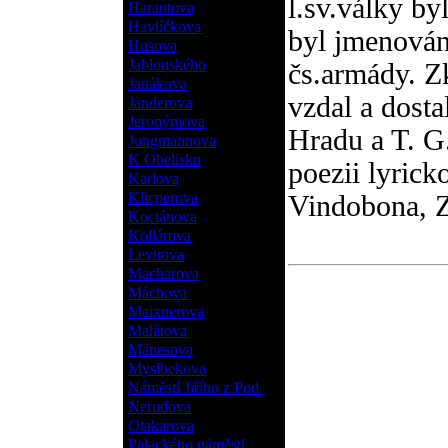
l.sv.války by
Harantova
Havlíčkova
byl jmenován
Husova
Jablonského
čs.armády. Z
Janákova
vzdal a dosta
Janderova
Jeronýmova
Hradu a T. G
Jungmannova
K Obelisku
poezii lyrick
Karlova
Klicperova
Vindobona, Z
Kociánova
Kollárova
Levitova
Macharova
Máchova
Maixnerova
Malátova
Mánesova
Myslbekova
Náměstí Jiřího z Pod.
Nerudova
Otakarova
Palackého náměstí