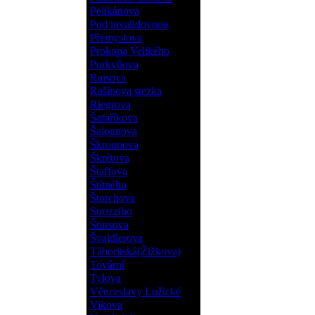
Pelikánova
Pod invalidovnou
Přemyslova
Prokopa Velikého
Purkyňova
Raisova
Rašínova stezka
Riegrova
Šafaříkova
Šalounova
Škroupova
Škrétova
Štaffova
Štítného
Štorchova
Strozziho
Štursova
Švajdlerova
Táboritská(Žižkova)
Tovární
Tylova
Věnceslavy Lužické
Vikova