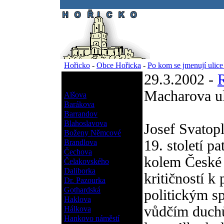
.
Hořicko
-
Obce Hořicka
-
Po kom se jmenují ulic
29.3.2002 -
Po kom se jmenují ulice
Hořicka?
Macharova ul
Alšova
Barákova
Barrandov
Blahoslavova
Josef Svato
Boženy Němcové
19. století p
Brandlova
Čechova
kolem České 
Čelakovského
Daliborka
kritičností k
Dr. Pazourka
Gothardská
politickým s
Haklova
vůdčím duchů
Hálkova
Hankovo náměstí