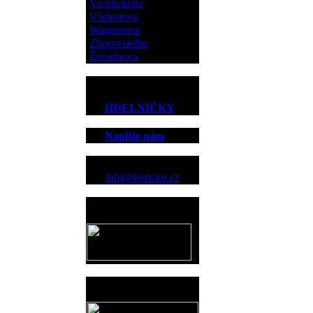
Vrchlického
Všehrdova
Wagnerova
Zborovského
Žerotínova
JÍDELNÍČKY
Napište nám
Kontakt
info@horicko.cz
Provozovatel
www.horicko.cz
Prodejní akce