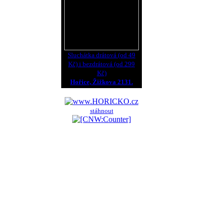
Sluchátka drátová (od 49
Kč) i bezdrátová (od 299
Kč)
Hořice, Žižkova 2131.
stáhnout