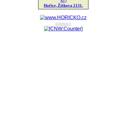
Kč)
Hořice, Žižkova 2131.
stáhnout