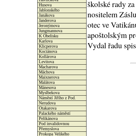
školské rady za
Husova
Jablonského
nositelem Záslu
Janákova
Janderova
otec ve Vatiká
Jeronýmova
Jungmannova
apoštolským pr
K Obelisku
Karlova
Vydal řadu spisů
Klicperova
Kociánova
Kollárova
Levitova
Macharova
Máchova
Maixnerova
Malátova
Mánesova
Myslbekova
Náměstí Jiřího z Pod.
Nerudova
Otakarova
Palackého náměstí
Pelikánova
Pod invalidovnou
Přemyslova
Prokopa Velikého