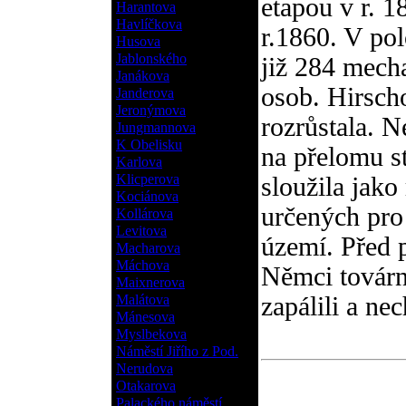
etapou v r. 
Harantova
Havlíčkova
r.1860. V pol
Husova
Jablonského
již 284 mech
Janákova
osob. Hirsch
Janderova
Jeronýmova
rozrůstala. N
Jungmannova
K Obelisku
na přelomu st
Karlova
Klicperova
sloužila jako
Kociánova
určených pro
Kollárova
Levitova
území. Před 
Macharova
Máchova
Němci továrn
Maixnerova
Malátova
zapálili a ne
Mánesova
Myslbekova
Náměstí Jiřího z Pod.
Nerudova
Otakarova
Palackého náměstí