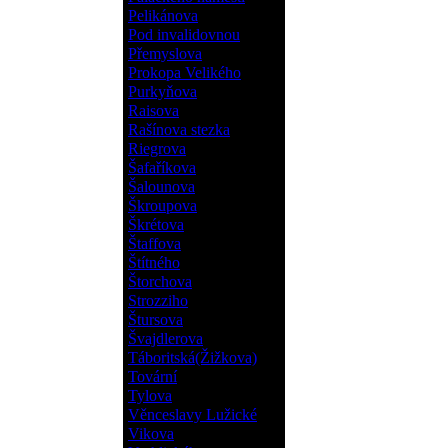
Pelikánova
Pod invalidovnou
Přemyslova
Prokopa Velikého
Purkyňova
Raisova
Rašínova stezka
Riegrova
Šafaříkova
Šalounova
Škroupova
Škrétova
Štaffova
Štítného
Štorchova
Strozziho
Štursova
Švajdlerova
Táboritská(Žižkova)
Tovární
Tylova
Věnceslavy Lužické
Vikova