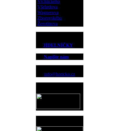
Vrchlického
Všehrdova
Wagnerova
Zborovského
Žerotínova
JÍDELNÍČKY
Napište nám
Kontakt
info@horicko.cz
Provozovatel
www.horicko.cz
Prodejní akce