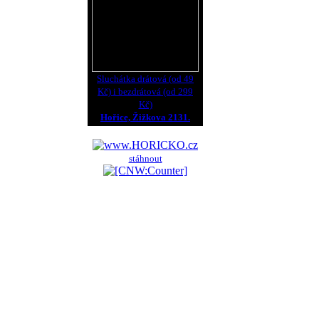
Sluchátka drátová (od 49
Kč) i bezdrátová (od 299
Kč)
Hořice, Žižkova 2131.
stáhnout