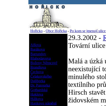
.
Hořicko
-
Obce Hořicka
-
Po kom se jmenují ulic
29.3.2002 -
Po kom se jmenují ulice
Hořicka?
Tovární ulice
Alšova
Barákova
Barrandov
Blahoslavova
Malá a úzká u
Boženy Němcové
neexistující 
Brandlova
Čechova
minulého stol
Čelakovského
Daliborka
textilního p
Dr. Pazourka
Gothardská
Hirsch stavě
Haklova
židovském mě
Hálkova
Hankovo náměstí