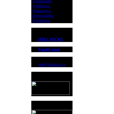
Vrchlického
Všehrdova
Wagnerova
Zborovského
Žerotínova
JÍDELNÍČKY
Napište nám
Kontakt
info@horicko.cz
Provozovatel
www.horicko.cz
Prodejní akce