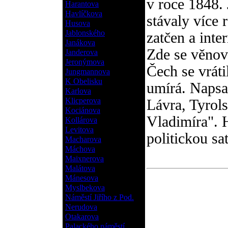
v roce 1848. 
Harantova
Havlíčkova
stávaly více 
Husova
Jablonského
zatčen a inte
Janákova
Zde se věnova
Janderova
Jeronýmova
Čech se vráti
Jungmannova
K Obelisku
umírá. Napsal
Karlova
Klicperova
Lávra, Tyrols
Kociánova
Vladimíra". 
Kollárova
Levitova
politickou sat
Macharova
Máchova
Maixnerova
Malátova
Mánesova
Myslbekova
Náměstí Jiřího z Pod.
Nerudova
Otakarova
Palackého náměstí