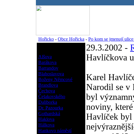
.
Hořicko
-
Obce Hořicka
-
Po kom se jmenují ulic
29.3.2002 -
Po kom se jmenují ulice
Hořicka?
Havlíčkova u
Alšova
Barákova
Barrandov
Blahoslavova
Karel Havlíč
Boženy Němcové
Narodil se v 
Brandlova
Čechova
byl významný
Čelakovského
Daliborka
noviny, které
Dr. Pazourka
Gothardská
Havlíček byl
Haklova
nejvýraznější
Hálkova
Hankovo náměstí