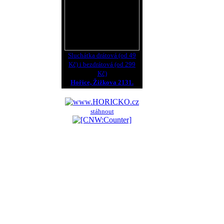
Sluchátka drátová (od 49
Kč) i bezdrátová (od 299
Kč)
Hořice, Žižkova 2131.
stáhnout