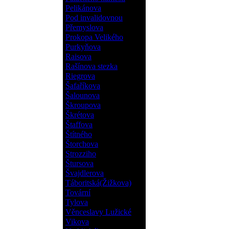
Pelikánova
Pod invalidovnou
Přemyslova
Prokopa Velikého
Purkyňova
Raisova
Rašínova stezka
Riegrova
Šafaříkova
Šalounova
Škroupova
Škrétova
Štaffova
Štítného
Štorchova
Strozziho
Štursova
Švajdlerova
Táboritská(Žižkova)
Tovární
Tylova
Věnceslavy Lužické
Vikova