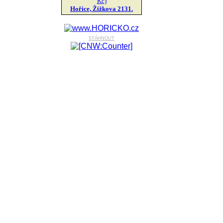
Kč)
Hořice, Žižkova 2131.
stáhnout