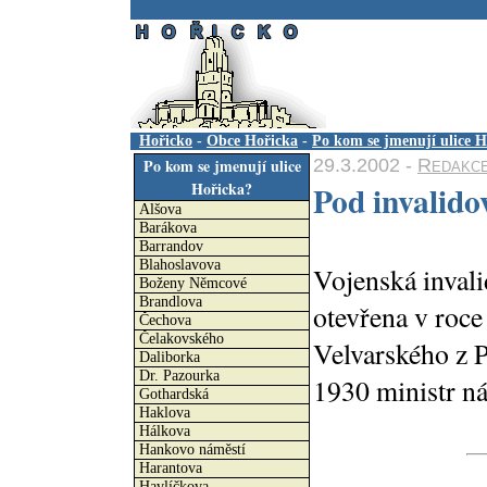
.
Hořicko
-
Obce Hořicka
-
Po kom se jmenují ulice H
29.3.2002 -
Redakc
Po kom se jmenují ulice
Hořicka?
Pod invalid
Alšova
Barákova
Barrandov
Blahoslavova
Vojenská invali
Boženy Němcové
Brandlova
otevřena v roce
Čechova
Čelakovského
Velvarského z P
Daliborka
Dr. Pazourka
1930 ministr n
Gothardská
Haklova
Hálkova
Hankovo náměstí
Harantova
Havlíčkova