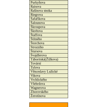
Purkyňova
Raisova
Rašínova stezka
Riegrova
Šafaříkova
Šalounova
Škroupova
Škrétova
Štaffova
Štítného
Štorchova
Strozziho
Štursova
Švajdlerova
Táboritská(Žižkova)
Tovární
Tylova
Věnceslavy Lužické
Vikova
Vrchlického
Všehrdova
Wagnerova
Zborovského
Žerotínova