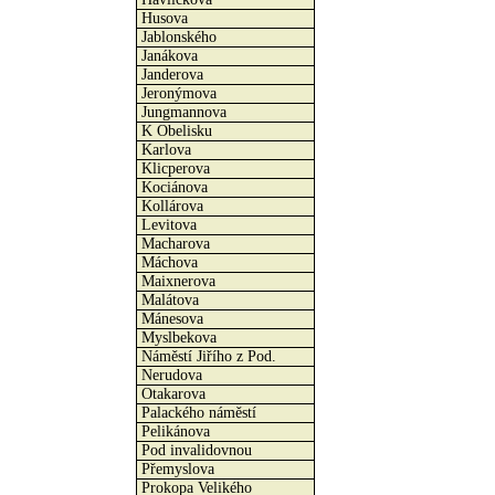
Husova
Jablonského
Janákova
Janderova
Jeronýmova
Jungmannova
K Obelisku
Karlova
Klicperova
Kociánova
Kollárova
Levitova
Macharova
Máchova
Maixnerova
Malátova
Mánesova
Myslbekova
Náměstí Jiřího z Pod.
Nerudova
Otakarova
Palackého náměstí
Pelikánova
Pod invalidovnou
Přemyslova
Prokopa Velikého