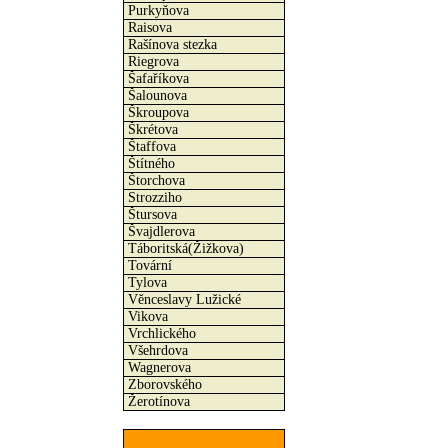
Purkyňova
Raisova
Rašínova stezka
Riegrova
Šafaříkova
Šalounova
Škroupova
Škrétova
Štaffova
Štítného
Štorchova
Strozziho
Štursova
Švajdlerova
Táboritská(Žižkova)
Tovární
Tylova
Věnceslavy Lužické
Vikova
Vrchlického
Všehrdova
Wagnerova
Zborovského
Žerotínova