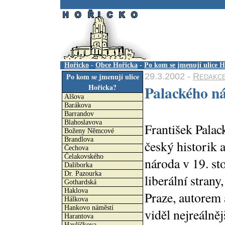
.
Hořicko
-
Obce Hořicka
-
Po kom se jmenují ulice H
29.3.2002 -
Redakc
Po kom se jmenují ulice
Hořicka?
Palackého n
Alšova
Barákova
Barrandov
Blahoslavova
František Palac
Boženy Němcové
Brandlova
český historik 
Čechova
Čelakovského
národa v 19. sto
Daliborka
Dr. Pazourka
liberální stran
Gothardská
Haklova
Praze, autorem 
Hálkova
Hankovo náměstí
viděl nejreálně
Harantova
Havlíčkova