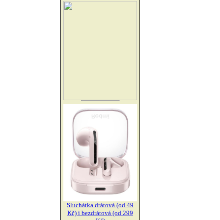
Sluchátka drátová (od 49
Kč) i bezdrátová (od 299