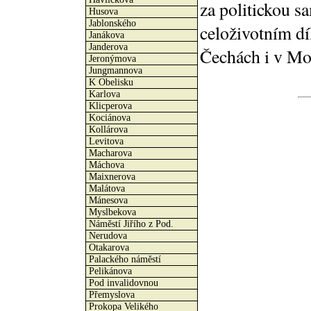
za politickou s
Husova
Jablonského
celoživotním d
Janákova
Janderova
Čechách i v Mo
Jeronýmova
Jungmannova
K Obelisku
Karlova
Klicperova
Kociánova
Kollárova
Levitova
Macharova
Máchova
Maixnerova
Malátova
Mánesova
Myslbekova
Náměstí Jiřího z Pod.
Nerudova
Otakarova
Palackého náměstí
Pelikánova
Pod invalidovnou
Přemyslova
Prokopa Velikého