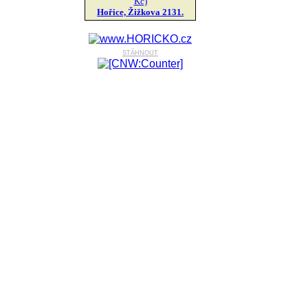
Kč)
Hořice, Žižkova 2131.
stáhnout