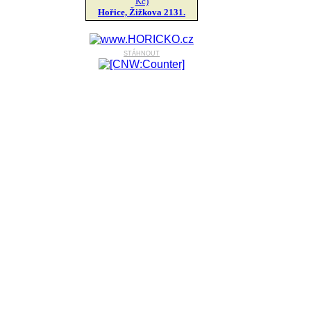
Kč)
Hořice, Žižkova 2131.
stáhnout