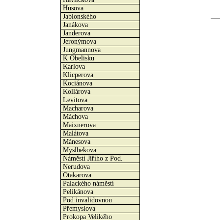
Husova
Jablonského
Janákova
Janderova
Jeronýmova
Jungmannova
K Obelisku
Karlova
Klicperova
Kociánova
Kollárova
Levitova
Macharova
Máchova
Maixnerova
Malátova
Mánesova
Myslbekova
Náměstí Jiřího z Pod.
Nerudova
Otakarova
Palackého náměstí
Pelikánova
Pod invalidovnou
Přemyslova
Prokopa Velikého