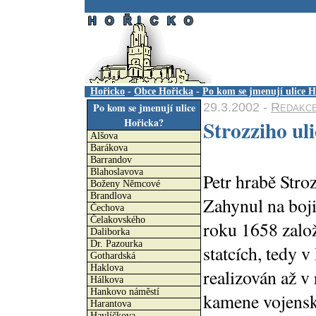
.
Hořicko
-
Obce Hořicka
-
Po kom se jmenují ulice H
29.3.2002 -
Redakc
Po kom se jmenují ulice
Hořicka?
Strozziho uli
Alšova
Barákova
Barrandov
Blahoslavova
Petr hrabě Stro
Boženy Němcové
Brandlova
Zahynul na boji
Čechova
Čelakovského
roku 1658 založ
Daliborka
Dr. Pazourka
statcích, tedy 
Gothardská
Haklova
realizován až 
Hálkova
Hankovo náměstí
kamene vojensk
Harantova
Havlíčkova