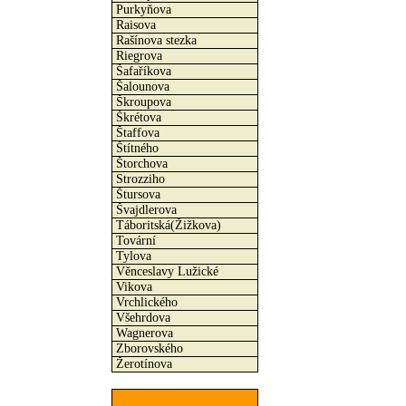
Purkyňova
Raisova
Rašínova stezka
Riegrova
Šafaříkova
Šalounova
Škroupova
Škrétova
Štaffova
Štítného
Štorchova
Strozziho
Štursova
Švajdlerova
Táboritská(Žižkova)
Tovární
Tylova
Věnceslavy Lužické
Vikova
Vrchlického
Všehrdova
Wagnerova
Zborovského
Žerotínova