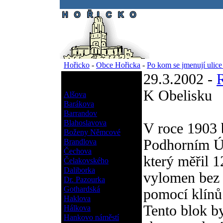
.
Hořicko
-
Obce Hořicka
-
Po kom se jmenují ulic
29.3.2002 -
Po kom se jmenují ulice
Hořicka?
K Obelisku
Alšova
Barákova
Barrandov
Blahoslavova
V roce 1903 
Boženy Němcové
Podhorním Ú
Brandlova
Čechova
který měřil 1
Čelakovského
Daliborka
vylomen bez n
Dr. Pazourka
Gothardská
pomocí klínů
Haklova
Tento blok by
Hálkova
Hankovo náměstí