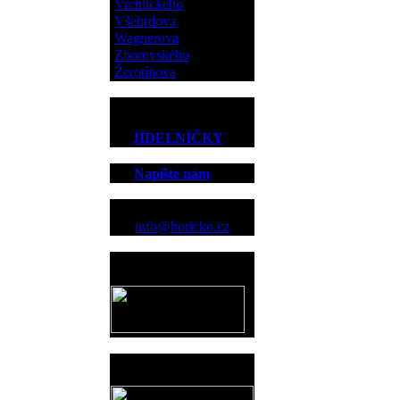
Vrchlického
Všehrdova
Wagnerova
Zborovského
Žerotínova
JÍDELNÍČKY
Napište nám
Kontakt
info@horicko.cz
Provozovatel
www.horicko.cz
Prodejní akce