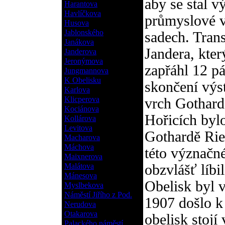
aby se stal v
Harantova
Havlíčkova
průmyslové 
Husova
Jablonského
sadech. Trans
Janákova
Jandera, kte
Janderova
Jeronýmova
zapřáhl 12 pá
Jungmannova
K Obelisku
skončení výs
Karlova
Klicperova
vrch Gothard,
Kociánova
Hořicích byl
Kollárova
Levitova
Gothardě Rie
Macharova
Máchova
této význačné
Maixnerova
Malátova
obzvlášť líbi
Mánesova
Obelisk byl v
Myslbekova
Náměstí Jiřího z Pod.
1907 došlo k
Nerudova
Otakarova
obelisk stojí
Palackého náměstí