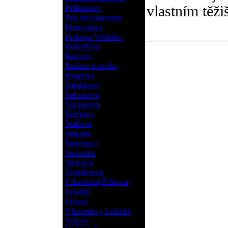
vlastním těži
Pelikánova
Pod invalidovnou
Přemyslova
Prokopa Velikého
Purkyňova
Raisova
Rašínova stezka
Riegrova
Šafaříkova
Šalounova
Škroupova
Škrétova
Štaffova
Štítného
Štorchova
Strozziho
Štursova
Švajdlerova
Táboritská(Žižkova)
Tovární
Tylova
Věnceslavy Lužické
Vikova