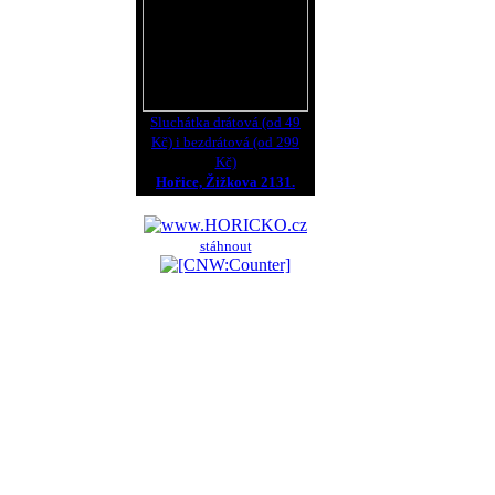
Sluchátka drátová (od 49
Kč) i bezdrátová (od 299
Kč)
Hořice, Žižkova 2131.
stáhnout